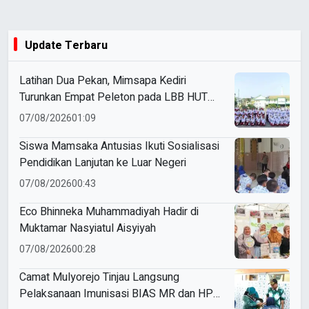
Update Terbaru
Latihan Dua Pekan, Mimsapa Kediri
Turunkan Empat Peleton pada LBB HUT
Ke-81 RI Kecamatan Pare
07/08/2026
01:09
Siswa Mamsaka Antusias Ikuti Sosialisasi
Pendidikan Lanjutan ke Luar Negeri
07/08/2026
00:43
Eco Bhinneka Muhammadiyah Hadir di
Muktamar Nasyiatul Aisyiyah
07/08/2026
00:28
Camat Mulyorejo Tinjau Langsung
Pelaksanaan Imunisasi BIAS MR dan HPV