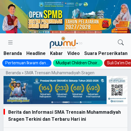
Skip
to
content
Beranda
Headline
Kabar
Video
Suara Perserikatan
Pertemuan Ikwam dan...
Mudipat Children Choir...
Suli Da’im Des
Beranda
»
SMA Trensain Muhammadiyah Sragen
Berita dan Informasi SMA Trensain Muhammadiyah
Sragen Terkini dan Terbaru Hari ini