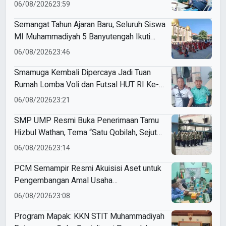
di SD Muhammadiyah 18 Surabaya
06/08/2026
23:59
Semangat Tahun Ajaran Baru, Seluruh Siswa
MI Muhammadiyah 5 Banyutengah Ikuti
Latihan Tapak Suci Perdana
06/08/2026
23:46
Smamuga Kembali Dipercaya Jadi Tuan
Rumah Lomba Voli dan Futsal HUT RI Ke-
81 Kecamatan Tulangan
06/08/2026
23:21
SMP UMP Resmi Buka Penerimaan Tamu
Hizbul Wathan, Tema “Satu Qobilah, Sejuta
Cerita” Curi Perhatian
06/08/2026
23:14
PCM Semampir Resmi Akuisisi Aset untuk
Pengembangan Amal Usaha
Muhammadiyah
06/08/2026
23:08
Program Mapak: KKN STIT Muhammadiyah