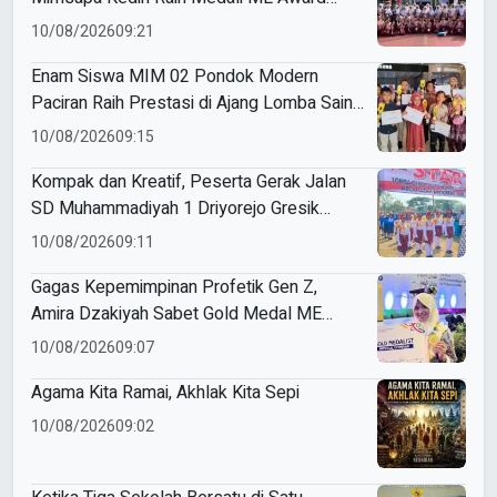
2026
10/08/2026
09:21
Enam Siswa MIM 02 Pondok Modern
Paciran Raih Prestasi di Ajang Lomba Sains
dan Bahasa
10/08/2026
09:15
Kompak dan Kreatif, Peserta Gerak Jalan
SD Muhammadiyah 1 Driyorejo Gresik
Tampil Memukau dengan Kostum
10/08/2026
09:11
Tradisional
Gagas Kepemimpinan Profetik Gen Z,
Amira Dzakiyah Sabet Gold Medal ME
Award 2026
10/08/2026
09:07
Agama Kita Ramai, Akhlak Kita Sepi
10/08/2026
09:02