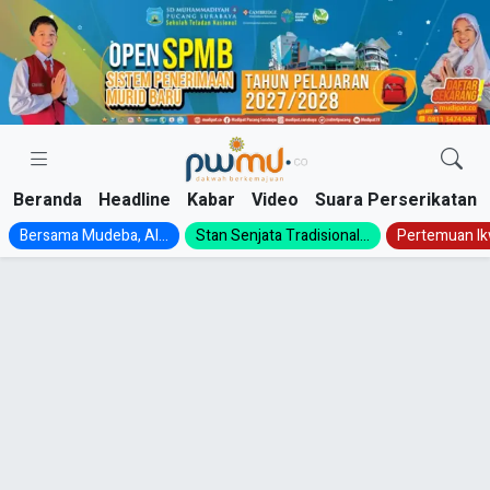
Skip
to
content
Beranda
Headline
Kabar
Video
Suara Perserikatan
Bersama Mudeba, Al...
Stan Senjata Tradisional...
Pertemuan Ik