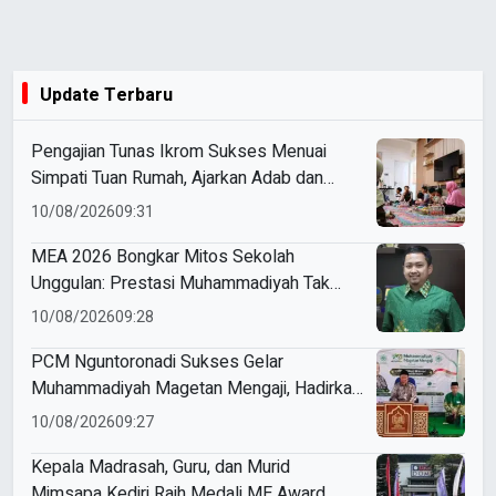
Update Terbaru
Pengajian Tunas Ikrom Sukses Menuai
Simpati Tuan Rumah, Ajarkan Adab dan
Pererat Silaturahmi Siswa
10/08/2026
09:31
MEA 2026 Bongkar Mitos Sekolah
Unggulan: Prestasi Muhammadiyah Tak
Lagi Milik Pusat Kota
10/08/2026
09:28
PCM Nguntoronadi Sukses Gelar
Muhammadiyah Magetan Mengaji, Hadirkan
350 Jamaah
10/08/2026
09:27
Kepala Madrasah, Guru, dan Murid
Mimsapa Kediri Raih Medali ME Award