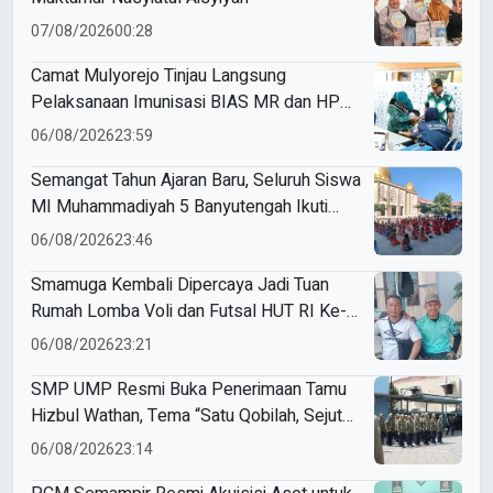
07/08/2026
00:28
Camat Mulyorejo Tinjau Langsung
Pelaksanaan Imunisasi BIAS MR dan HPV
di SD Muhammadiyah 18 Surabaya
06/08/2026
23:59
Semangat Tahun Ajaran Baru, Seluruh Siswa
MI Muhammadiyah 5 Banyutengah Ikuti
Latihan Tapak Suci Perdana
06/08/2026
23:46
Smamuga Kembali Dipercaya Jadi Tuan
Rumah Lomba Voli dan Futsal HUT RI Ke-
81 Kecamatan Tulangan
06/08/2026
23:21
SMP UMP Resmi Buka Penerimaan Tamu
Hizbul Wathan, Tema “Satu Qobilah, Sejuta
Cerita” Curi Perhatian
06/08/2026
23:14