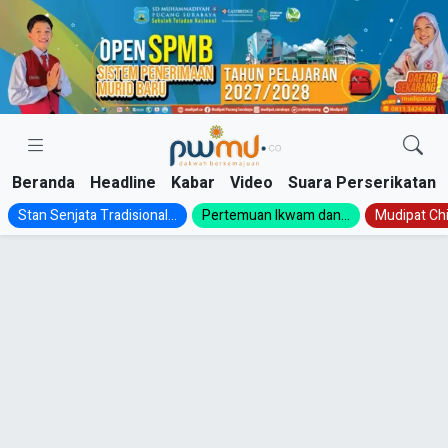
Skip
to
content
Beranda
Headline
Kabar
Video
Suara Perserikatan
Stan Senjata Tradisional...
Pertemuan Ikwam dan...
Mudipat Chil