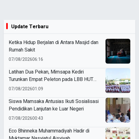
Update Terbaru
Ketika Hidup Berjalan di Antara Masjid dan
Rumah Sakit
07/08/2026
06:16
Latihan Dua Pekan, Mimsapa Kediri
Turunkan Empat Peleton pada LBB HUT
Ke-81 RI Kecamatan Pare
07/08/2026
01:09
Siswa Mamsaka Antusias Ikuti Sosialisasi
Pendidikan Lanjutan ke Luar Negeri
07/08/2026
00:43
Eco Bhinneka Muhammadiyah Hadir di
Muktamar Nasyiatul Aisyiyah