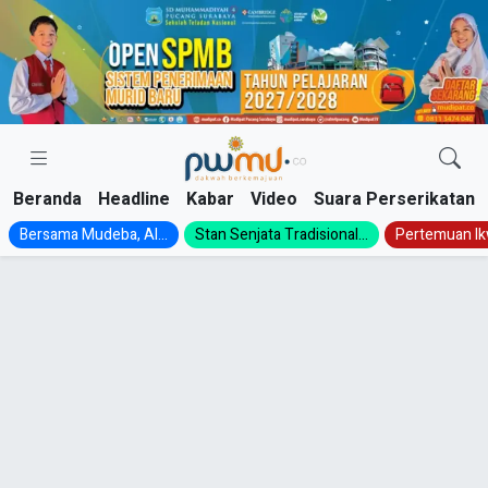
Skip
to
content
Beranda
Headline
Kabar
Video
Suara Perserikatan
Bersama Mudeba, Al...
Stan Senjata Tradisional...
Pertemuan Ik