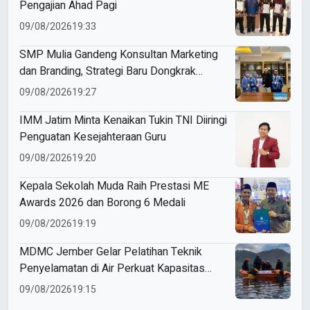
Pengajian Ahad Pagi
09/08/2026
19:33
SMP Mulia Gandeng Konsultan Marketing
dan Branding, Strategi Baru Dongkrak
Perolehan Siswa
09/08/2026
19:27
IMM Jatim Minta Kenaikan Tukin TNI Diiringi
Penguatan Kesejahteraan Guru
09/08/2026
19:20
Kepala Sekolah Muda Raih Prestasi ME
Awards 2026 dan Borong 6 Medali
09/08/2026
19:19
MDMC Jember Gelar Pelatihan Teknik
Penyelamatan di Air Perkuat Kapasitas
Relawan Muhammadiyah
09/08/2026
19:15