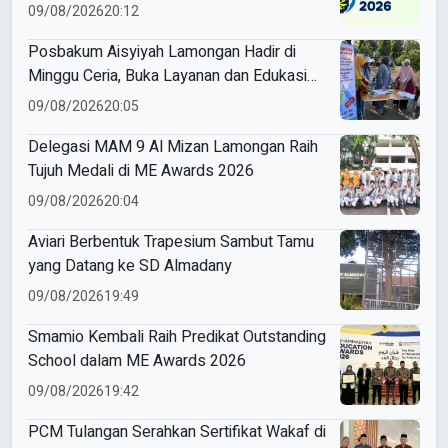
09/08/2026
20:12
Posbakum Aisyiyah Lamongan Hadir di
Minggu Ceria, Buka Layanan dan Edukasi
Hukum Gratis untuk Perempuan
09/08/2026
20:05
Delegasi MAM 9 Al Mizan Lamongan Raih
Tujuh Medali di ME Awards 2026
09/08/2026
20:04
Aviari Berbentuk Trapesium Sambut Tamu
yang Datang ke SD Almadany
09/08/2026
19:49
Smamio Kembali Raih Predikat Outstanding
School dalam ME Awards 2026
09/08/2026
19:42
PCM Tulangan Serahkan Sertifikat Wakaf di