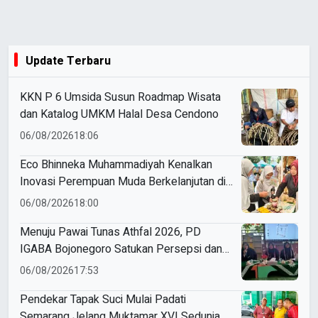
Update Terbaru
KKN P 6 Umsida Susun Roadmap Wisata
dan Katalog UMKM Halal Desa Cendono
06/08/2026
18:06
Eco Bhinneka Muhammadiyah Kenalkan
Inovasi Perempuan Muda Berkelanjutan di
Muktamar Nasyiatul Aisyiyah
06/08/2026
18:00
Menuju Pawai Tunas Athfal 2026, PD
IGABA Bojonegoro Satukan Persepsi dan
Utamakan Keselamatan Anak
06/08/2026
17:53
Pendekar Tapak Suci Mulai Padati
Semarang Jelang Muktamar XVI Sedunia