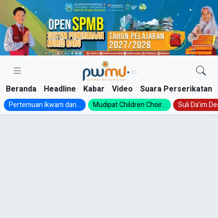
Skip
to
content
Beranda
Headline
Kabar
Video
Suara Perserikatan
Pertemuan Ikwam dan...
Mudipat Children Choir...
Suli Da’im Des