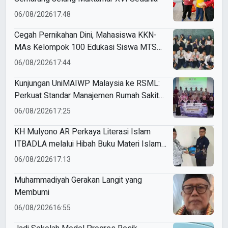
06/08/2026
17:48
Cegah Pernikahan Dini, Mahasiswa KKN-
MAs Kelompok 100 Edukasi Siswa MTS
Miftahul Ulum Tawangsari
06/08/2026
17:44
Kunjungan UniMAIWP Malaysia ke RSML:
Perkuat Standar Manajemen Rumah Sakit
Syariah
06/08/2026
17:25
KH Mulyono AR Perkaya Literasi Islam
ITBADLA melalui Hibah Buku Materi Islam
5 Jilid
06/08/2026
17:13
Muhammadiyah Gerakan Langit yang
Membumi
06/08/2026
16:55