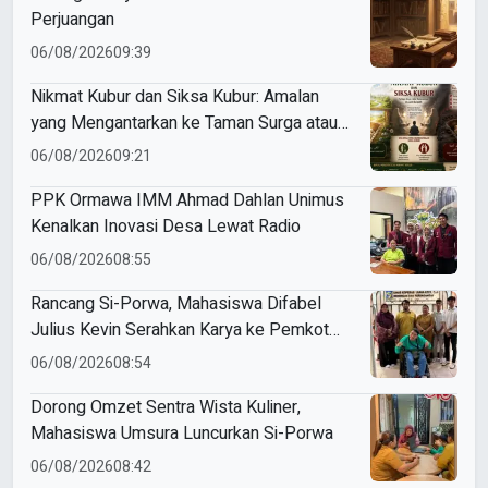
Perjuangan
06/08/2026
09:39
Nikmat Kubur dan Siksa Kubur: Amalan
yang Mengantarkan ke Taman Surga atau
Azab Barzakh
06/08/2026
09:21
PPK Ormawa IMM Ahmad Dahlan Unimus
Kenalkan Inovasi Desa Lewat Radio
06/08/2026
08:55
Rancang Si-Porwa, Mahasiswa Difabel
Julius Kevin Serahkan Karya ke Pemkot
Surabaya
06/08/2026
08:54
Dorong Omzet Sentra Wista Kuliner,
Mahasiswa Umsura Luncurkan Si-Porwa
06/08/2026
08:42