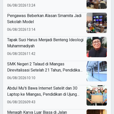
Pembelajaran AI
06/08/2026
13:24
Pengawas Beberkan Alasan Smamita Jadi
Sekolah Model
06/08/2026
13:14
Tapak Suci Harus Menjadi Benteng Ideologi
Muhammadiyah
06/08/2026
11:42
SMK Negeri 2 Talaud di Miangas
Direvitalisasi Setelah 21 Tahun, Pendidikan
3T Makin Berkualitas
06/08/2026
10:10
Abdul Mu’ti Bawa Internet Satelit dan 30
Laptop ke Miangas, Pendidikan di Ujung
Negeri Makin Digital
06/08/2026
09:43
Menagih Karya Luar Biasa di Jalan