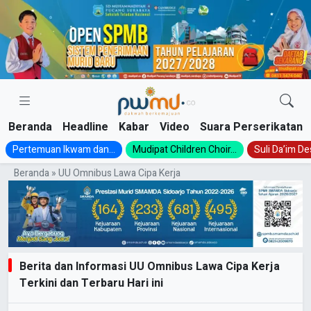
Skip
to
content
Beranda
Headline
Kabar
Video
Suara Perserikatan
Pertemuan Ikwam dan...
Mudipat Children Choir...
Suli Da’im Des
Beranda
»
UU Omnibus Lawa Cipa Kerja
Berita dan Informasi UU Omnibus Lawa Cipa Kerja
Terkini dan Terbaru Hari ini