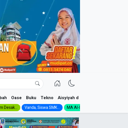
bah
Oase
Buku
Tekno
Aisyiyah dan NA
im Desak...
Vanda, Siswa SMK...
MA Al-Ishlah Gelar...
Muktamar A