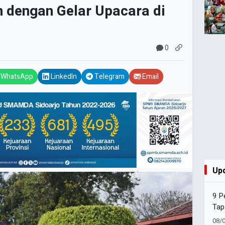
 dengan Gelar Upacara di
0
WhatsApp
LinkedIn
Telegram
Email
Up
9 P
Tap
Kep
08/