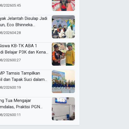
i
08/2026
05:45
yak Jelantah Disulap Jadi
un, Eco Bhinneka
ammadiyah Inspirasi
08/2026
04:28
er Nasyiatul Aisyiyah
Siswa KB-TK ABA 1
di Belajar P3K dan Kenali
ulans Lewat Ambulance
08/2026
00:27
s to Schools
P Tamsis Tampilkan
il dan Tapak Suci dalam
 School One Event di
08/2026
00:19
okerto
ng Tua Mengajar
mdalas, Praktisi PGN
A Kenalkan Dunia
08/2026
00:11
ustri Migas