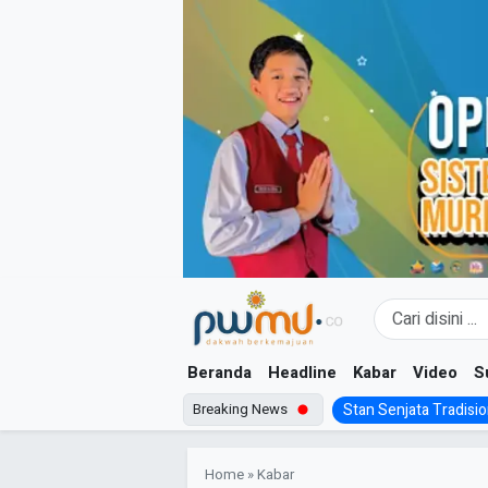
Skip
to
content
Beranda
Headline
Kabar
Video
S
Breaking News
Stan Senjata Tradision
Home
»
Kabar