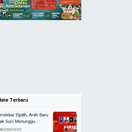
date Terbaru
endekar Dipilih, Arah Baru
ak Suci Menunggu
utusan Formatur
08/2026
10:35