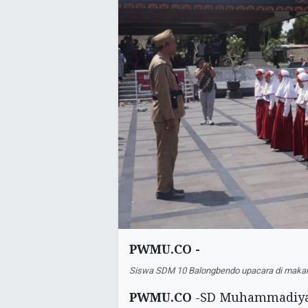
PWMU.CO -
Siswa SDM 10 Balongbendo upacara di maka
PWMU.CO
-SD Muhammadiyah