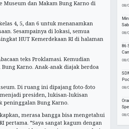
 ke Museum dan Makam Bung Karno di
Suc
08/
Min
i kelas 4, 5, dan 6 untuk menanamkan
Sab
saan. Sesampainya di lokasi, semua
Muh
08/
Kad
singkat HUT Kemerdekaan RI di halaman
86 
Can
Amb
mbacaan teks Proklamasi. Kemudian
08/
Goe
 Bung Karno. Anak-anak diajak berdoa
SDM
Poc
One
eum. Di ruang ini dipajang foto-foto
08/
Moj
menjadi presiden, lukisan-lukisan
Ora
ik peninggalan Bung Karno.
Spe
SAK
gkapkan, merasa bangga bisa mengetahui
08/
Ind
 RI pertama. ”Saya sangat kagum dengan