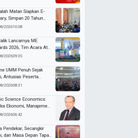
alah Matan Siapkan E-
rary, Simpan 20 Tahun
ak Muhammadiyah
08/2026
10:08
Balik Lancarnya ME
rds 2026, Tim Acara Atur
kulasi Ribuan Peserta
08/2026
09:35
e UMM Penuh Sejak
i, Antusias Peserta
nai Jelang ME Awards
08/2026
08:31
6
ic Science Economics:
ika Ekonomi, Manajemen,
 Akuntansi Tak Sekadar
08/2026
06:42
ara Angka
a Pendekar, Secangkir
i, dan Masa Depan Tapak