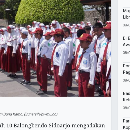
Maj
Lib
Jej
08/
Di 
Awa
Sir
08/
Dom
Pag
War
08/
202
Bas
Ket
dan
08/
Bic
m Bung Karno. (Sunarsih/pwmu.co)
Par
 10 Balongbendo Sidoarjo mengadakan
Kop