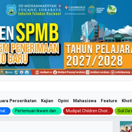
uara Perserikatan
Kajian
Opini
Mahasiswa
Feature
Khot
al...
Pertemuan Ikwam dan...
Mudipat Children Choir...
Suli Da’