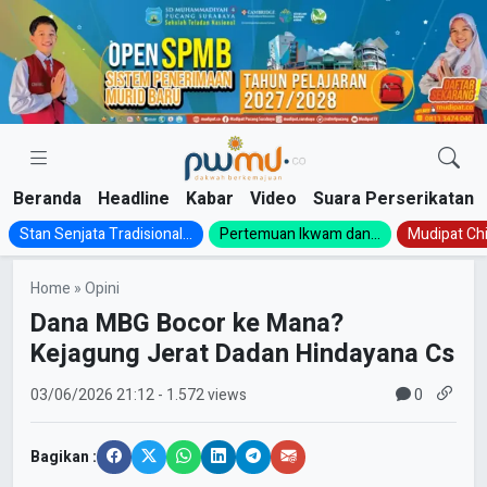
Skip
to
content
Beranda
Headline
Kabar
Video
Suara Perserikatan
Stan Senjata Tradisional...
Pertemuan Ikwam dan...
Mudipat Chil
Home
»
Opini
Dana MBG Bocor ke Mana?
Kejagung Jerat Dadan Hindayana Cs
0
03/06/2026
21:12
- 1.572 views
Bagikan :