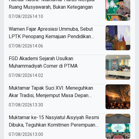
Ruang Musyawarah, Bukan Ketegangan
07/08/2026
14:10
Wamen Fajar Apresiasi Ummuba, Sebut
LPTK Penopang Kemajuan Pendidikan
Indonesia
07/08/2026
14:06
FGD Akademi Sejarah Usulkan
Muhammadiyah Corner di PTMA
07/08/2026
14:02
Muktamar Tapak Suci XVI: Meneguhkan
Akar Tradisi, Menjemput Masa Depan
Mendunia
07/08/2026
13:30
Muktamar ke-15 Nasyiatul Aisyiyah Resmi
Dibuka, Teguhkan Komitmen Perempuan
Muda Berkemajuan
07/08/2026
13:00