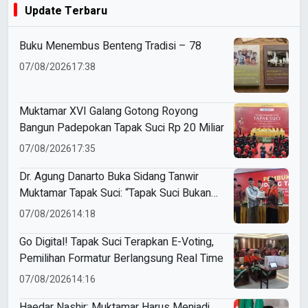
Update Terbaru
Buku Menembus Benteng Tradisi – 78
07/08/2026
17:38
Muktamar XVI Galang Gotong Royong
Bangun Padepokan Tapak Suci Rp 20 Miliar
07/08/2026
17:35
Dr. Agung Danarto Buka Sidang Tanwir
Muktamar Tapak Suci: “Tapak Suci Bukan
Organisasi Ko Ping Ho dan Dracin”
07/08/2026
14:18
Go Digital! Tapak Suci Terapkan E-Voting,
Pemilihan Formatur Berlangsung Real Time
07/08/2026
14:16
Haedar Nashir: Muktamar Harus Menjadi