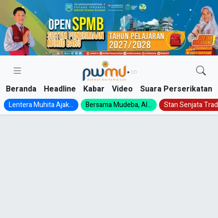
Skip
to
content
Beranda
Headline
Kabar
Video
Suara Perserikatan
Lentera Muhita Ajak...
Bersama Mudeba, Al...
Stan Senjata Tradi