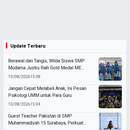
Update Terbaru
Berawal dari Tangis, Wilda Siswa SMP
Mudama Justru Raih Gold Medal ME
Awards 2026
10/08/2026
15:08
Jangan Cepat Melabeli Anak, Ini Pesan
Psikologi UMM untuk Para Guru
10/08/2026
15:04
Guest Teacher Pakistan di SMP
Muhammadiyah 15 Surabaya, Perkuat
Pembelajaran Matematika Berwawasan