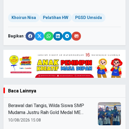
Khoirun Nisa
Pelatihan HW
PGSD Umsida
Bagikan :
Baca Lainnya
Berawal dari Tangis, Wilda Siswa SMP
Mudama Justru Raih Gold Medal ME
Awards 2026
10/08/2026 15:08