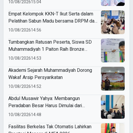
10/08/2026
15:04
Global
Empat Kelompok KKN-T Ikut Serta dalam
Pelatihan Sabun Madu bersama DRPM dan
PCM
10/08/2026
14:56
Tumbangkan Ratusan Peserta, Siswa SD
Muhammadiyah 1 Paiton Raih Bronze
Medal di MEA 2026
10/08/2026
14:53
Akademi Sejarah Muhammadiyah Dorong
Wakaf Arsip Persyarikatan
10/08/2026
14:52
Abdul Musawir Yahya: Membangun
Peradaban Besar Harus Dimulai dari
Penggemblengan Kualitas Individu
10/08/2026
14:48
Fasilitas Berkelas Tak Otomatis Lahirkan