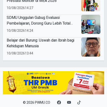
Prestasi Moncer di MEA 2026
10/08/2026
14:27
SDMU Unggulan Gubug Evaluasi
Pembelajaran, Dorong Guru Lebih Total
dalam Mengabdi
10/08/2026
14:24
Belajar dari Burung: Uswah dan Ibrah bagi
Kehidupan Manusia
10/08/2026
13:44
© 2026 PWMU.CO