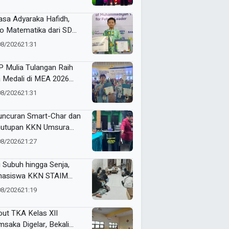
asa Adyaraka Hafidh,
o Matematika dari SD
taz, Raih Emas di ME
08/2026
21:31
rds 2026
 Mulia Tulangan Raih
 Medali di MEA 2026
 Malang, Bukti
08/2026
21:31
sistensi Berprestasi dan
wawasan Global
uncuran Smart-Char dan
utupan KKN Umsura
ompok 22 di Desa
08/2026
21:27
jarkejen
i Subuh hingga Senja,
asiswa KKN STAIM
iran Dampingi Santri
08/2026
21:19
ajar Al-Qur’an dan Kitab di
anprijek
out TKA Kelas XII
saka Digelar, Bekali