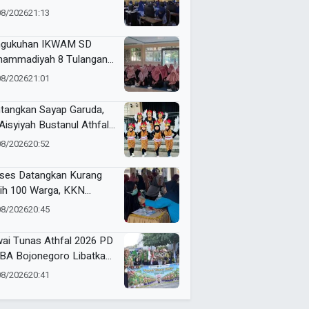
wa Hadapi Ujian
08/2026
21:13
gukuhan IKWAM SD
ammadiyah 8 Tulangan
iode 2026–2027:
08/2026
21:01
sinergi Mewujudkan
olah Hebat yang Islami,
tangkan Sayap Garuda,
gul, dan Berkemajuan
Aisyiyah Bustanul Athfal
Griya Kencana Driyorejo
08/2026
20:52
dana Ikut Karnaval
aya di Kecamatan
ses Datangkan Kurang
yorejo
ih 100 Warga, KKN
IM Karangasem dan RS
08/2026
20:45
y Gelar Cek Kesehatan
tis di Gampangsejati
ai Tunas Athfal 2026 PD
BA Bojonegoro Libatkan
00 Peserta
08/2026
20:41