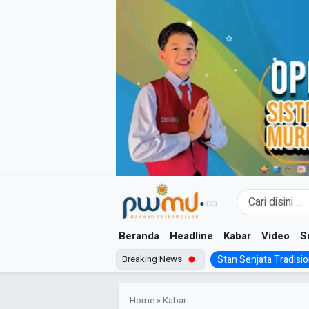
Skip
to
content
Beranda
Headline
Kabar
Video
S
Breaking News
Stan Senjata Tradision
Home
»
Kabar