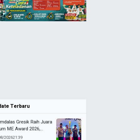
date Terbaru
mdalas Gresik Raih Juara
m ME Award 2026,
ong 19 Medali
08/2026
21:39