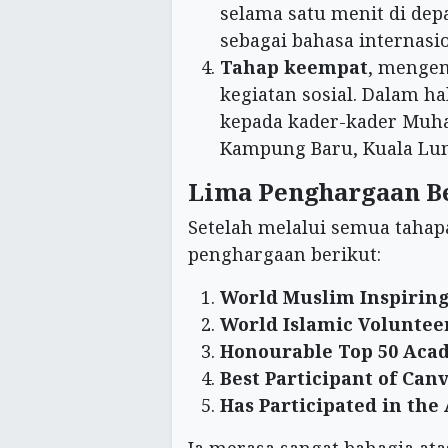
selama satu menit di de
sebagai bahasa internasio
Tahap keempat
, mengem
kegiatan sosial. Dalam h
kepada kader-kader Muh
Kampung Baru, Kuala Lum
Lima Penghargaan B
Setelah melalui semua tahapa
penghargaan berikut:
World Muslim Inspirin
World Islamic Volunteer
Honourable Top 50 Aca
Best Participant of Canv
Has Participated in th