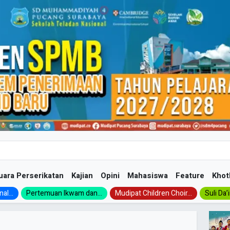
uara Perserikatan
Kajian
Opini
Mahasiswa
Feature
Khot
al...
Pertemuan Ikwam dan...
Mudipat Children Choir...
Suli Da’