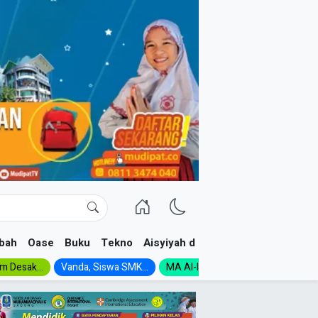
bah
Oase
Buku
Tekno
Aisyiyah dan NA
im Desak...
Vanda, Siswa SMK...
MA Al-Ishlah Gelar...
Muktamar A