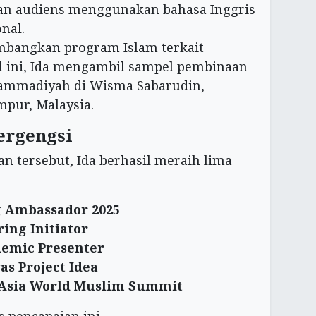
pan audiens menggunakan bahasa Inggris
nal.
bangkan program Islam terkait
al ini, Ida mengambil sampel pembinaan
ammadiyah di Wisma Sabarudin,
pur, Malaysia.
ergengsi
n tersebut, Ida berhasil meraih lima
g Ambassador 2025
ing Initiator
demic Presenter
as Project Idea
e Asia World Muslim Summit