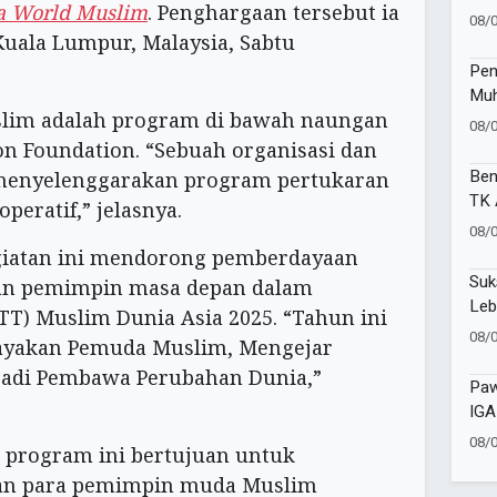
a World Muslim
. Penghargaan tersebut ia
Sis
08/
Kuala Lumpur, Malaysia, Sabtu
Pen
Muh
lim adalah program di bawah naungan
Per
08/
Ber
on Foundation. “Sebuah organisasi dan
Sek
Ben
 menyelenggarakan program pertukaran
Ung
TK 
peratif,” jelasnya.
49 
08/
Per
egiatan ini mendorong pemberdayaan
Bud
Suk
n pemimpin masa depan dalam
Dri
Leb
TT) Muslim Dunia Asia 2025. “Tahun ini
STA
08/
yakan Pemuda Muslim, Mengejar
Ars
jadi Pembawa Perubahan Dunia,”
Gra
Paw
IGA
3.0
08/
 program ini bertujuan untuk
an para pemimpin muda Muslim