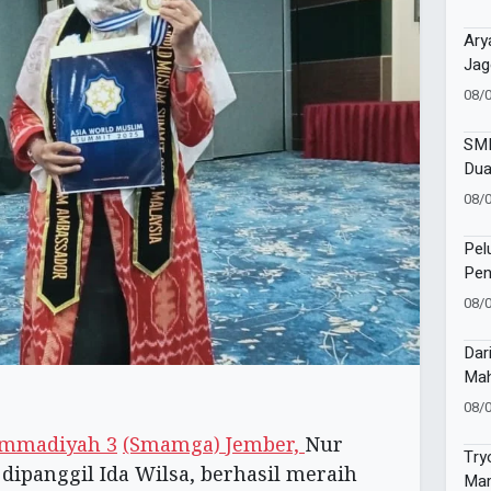
Ary
Jag
Mum
08/
Awa
SMP
Dua
UMM
08/
Kon
Ber
Pel
Pen
Kel
08/
Ban
Dar
Mah
Pac
08/
Bel
mmadiyah 3
(Smamga) Jember,
Nur
Tam
Try
 dipanggil Ida Wilsa, berhasil meraih
Mam