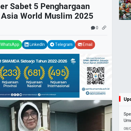
r Sabet 5 Penghargaan
m Asia World Muslim 2025
0
WhatsApp
LinkedIn
Telegram
Email
Up
Spe
Umu
Bor
08/