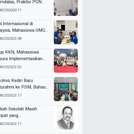
mdalas, Praktisi PGN
A Kenalkan Dunia
08/2026
00:11
ustri Migas
 Internasional di
aysia, Mahasiswa UMG
bangkan Website
08/2026
23:58
genalan Budaya
onesia
up KKN, Mahasiswa
ura Implementasikan
pact Bin untuk Sampah
08/2026
23:32
rganik di Ketabang
olres Kediri Baru
aturahmi ke PDM, Bahas
ergi Jaga Kamtibmas
08/2026
23:17
kah Sekolah Masih
pat yang
yenangkan?
08/2026
23:11