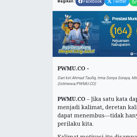
Bagikan :
Facebook
Twitter
PWMU.CO -
Dari kiri Ahmad Taufiq, Irma Sonya Soraya, M
(Istimewa/PWMU.CO)
PWMU.CO
– Jika satu kata 
menjadi kalimat, deretan kal
dapat menembus—tidak hanya
perilaku kita.
Kalimat motivasi itu disam