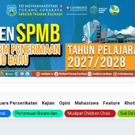
uara Perserikatan
Kajian
Opini
Mahasiswa
Feature
Khot
al...
Pertemuan Ikwam dan...
Mudipat Children Choir...
Suli Da’