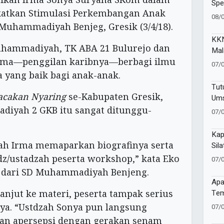
Spe
atkan Stimulasi Perkembangan Anak
SAK
08/
Ind
uhammadiyah Benjeg, Gresik (3/4/18).
KKN
hammadiyah, TK ABA 21 Bulurejo dan
Mal
Irma—penggilan karibnya—berbagi ilmu
Kem
07/
Pen
 yang baik bagi anak-anak.
Ind
Tut
cakan Nyaring
se-Kabupaten Gresik,
Ums
Com
iyah 2 GKB itu sangat ditunggu-
07/
Ano
Kap
zah Irma memaparkan biografinya serta
Sil
Sin
z/ustadzah peserta workshop,” kata Eko
07/
a dari SD Muhammadiyah Benjeng.
Apa
Tem
anjut ke materi, peserta tampak serius
Men
a. “Ustdzah Sonya pun langsung
07/
an apersepsi dengan gerakan senam