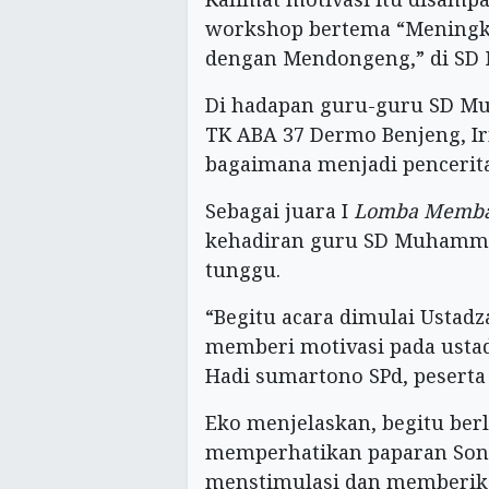
workshop bertema “Meningk
dengan Mendongeng,” di SD M
Di hadapan guru-guru SD Mu
TK ABA 37 Dermo Benjeng, 
bagaimana menjadi pencerita
Sebagai juara I
Lomba Memba
kehadiran guru SD Muhammad
tunggu.
“Begitu acara dimulai Ustad
memberi motivasi pada ustad
Hadi sumartono SPd, pesert
Eko menjelaskan, begitu berl
memperhatikan paparan Sony
menstimulasi dan memberik