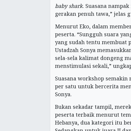
baby shark
. Suasana nampak 
gerakan penuh tawa,” jelas g
Menurut Eko, dalam member
peserta. “Sungguh suara yan
yang sudah tentu membuat pe
Ustadzah Sonya memasukkan k
sela-sela kalimat dongeng m
menstimulasi sekali,” ungka
Suasana workshop semakin me
per satu untuk bercerita m
Sonya.
Bukan sekadar tampil, mereka
peserta terbaik menurut tema
Hebanya, dua kategori itu be
Sedangkan untuk juara II dan 