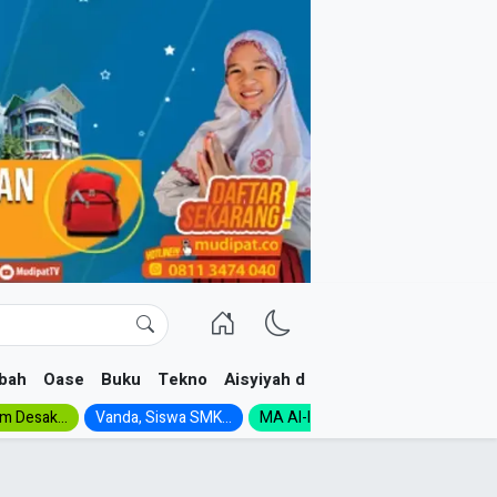
bah
Oase
Buku
Tekno
Aisyiyah dan NA
im Desak...
Vanda, Siswa SMK...
MA Al-Ishlah Gelar...
Muktamar A