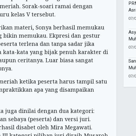
PRM
meriah. Sorak-soari ramai dengan
Asr
uru kelas V tersebut.
den
07/
ikan materi, Sonya berhasil memukau
Asy
g bikin memukau. Ekpresi dan gestur
Muh
serta terlena dan tanpa sadar jika
Bel
07/
ata-kata yang bijak penuh karakter di
Bat
aupun ceritanya. Luar biasa sangat
San
Muh
pnya.
Dah
07/
Lew
riah ketika peserta harus tampil satu
Agu
empraktikkan apa yang disampaikan
 juga dinilai dengan dua kategori:
n sebaya (peserta) dan versi juri.
rhasil disabet oleh Mira Megawati.
III kategori pilihan juri diraih Musaroh