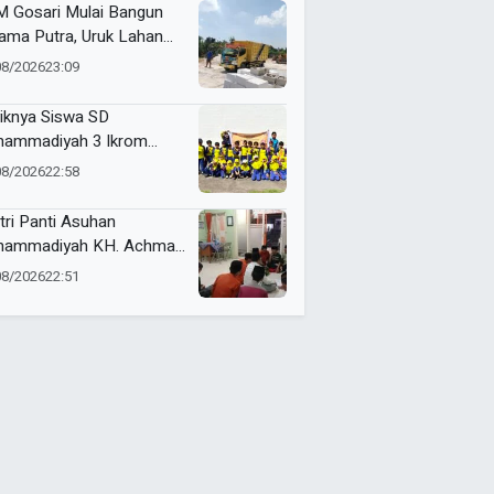
 Gosari Mulai Bangun
ama Putra, Uruk Lahan
gan 81 Dump Truck
08/2026
23:09
iknya Siswa SD
ammadiyah 3 Ikrom
ajar Membatik dengan
08/2026
22:58
ang Pakcoy
tri Panti Asuhan
ammadiyah KH. Achmad
lan Latih Kepemimpinan
08/2026
22:51
at Kepanitiaan
stusan