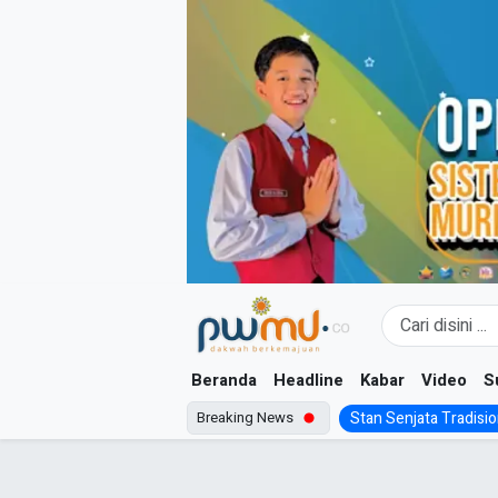
Skip
to
content
Beranda
Headline
Kabar
Video
S
Breaking News
Stan Senjata Tradision