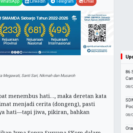
WhatsApp
LinkedIn
Telegram
Email
Up
86 
ira Megawati, Santi Sari, Nikmah dan Musaroh
Can
Amb
08/
Goe
dapat menembus hati…, maka deretan kata
SDM
imat menjadi cerita (dongeng), pasti
Poc
 hati—tapi jiwa, pikiran, bahkan
One
08/
Moj
Ora
paikan Irma Sonya Suryana SKom dalam