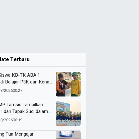
date Terbaru
Siswa KB-TK ABA 1
di Belajar P3K dan Kenali
ulans Lewat Ambulance
08/2026
00:27
s to Schools
P Tamsis Tampilkan
il dan Tapak Suci dalam
 School One Event di
08/2026
00:19
okerto
ng Tua Mengajar