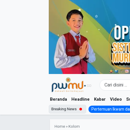
Skip
to
content
Beranda
Headline
Kabar
Video
S
Breaking News
Pertemuan Ikwam dan
Home
»
Kolom