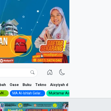
bah
Oase
Buku
Tekno
Aisyiyah dan NA
K...
MA Al-Ishlah Gelar...
Muktamar Aisyiyah 1926:...
Muhadloro