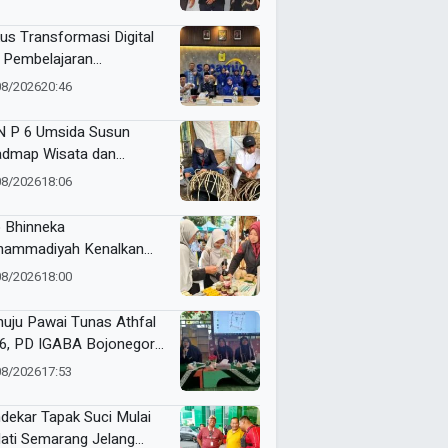
kuat Kompetensi Siswa
alui Program Magang
us Transformasi Digital
stri
 Pembelajaran
dalam, Smamio Gelar
08/2026
20:46
dampingan Sekolah
el
 P 6 Umsida Susun
dmap Wisata dan
alog UMKM Halal Desa
08/2026
18:06
ndono
 Bhinneka
ammadiyah Kenalkan
vasi Perempuan Muda
08/2026
18:00
kelanjutan di Muktamar
yiatul Aisyiyah
uju Pawai Tunas Athfal
6, PD IGABA Bojonegoro
ukan Persepsi dan
08/2026
17:53
makan Keselamatan
k
dekar Tapak Suci Mulai
ati Semarang Jelang