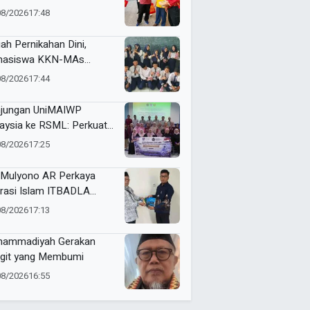
tamar XVI Sedunia
08/2026
17:48
ah Pernikahan Dini,
hasiswa KKN-MAs
ompok 100 Edukasi Siswa
08/2026
17:44
 Miftahul Ulum
angsari
jungan UniMAIWP
aysia ke RSML: Perkuat
ndar Manajemen Rumah
08/2026
17:25
it Syariah
Mulyono AR Perkaya
erasi Islam ITBADLA
alui Hibah Buku Materi
08/2026
17:13
m 5 Jilid
ammadiyah Gerakan
git yang Membumi
08/2026
16:55