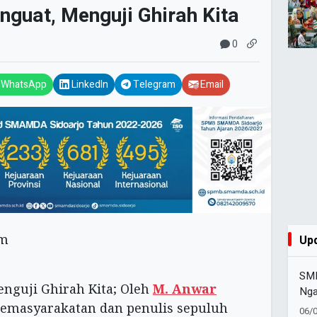
uat, Menguji Ghirah Kita
0
WhatsApp
LinkedIn
Telegram
Email
Up
SM
guji Ghirah Kita; Oleh
M. Anwar
Nga
Str
kemasyarakatan dan penulis sepuluh
06/