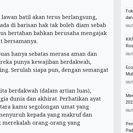
Per
Mel
Fok
Indu
lawan batil akan terus berlangsung,
dan
Men
ada di barisan hak tak boleh diam sebab
06/
Pen
erus bertahan bahkan berusaha mengajak
Mod
KKN
t bersamanya.
Roa
Kat
puas hanya sebatas merasa aman dan
06/
Ce
ereka punya kewajiban berdakwah,
Eco
ing. Serulah siapa pun, dengan semangat
Muh
Ino
06/
Ber
ita berdakwah (dalam artian luas),
Nas
Men
ia dunia dan akhirat. Perhatikan ayat
202
antara kamu segolongan umat yang
Sat
06/
 menyuruh kepada yang makruf dan
Uta
Ana
 merekalah orang-orang yang
Pen
Pad
).