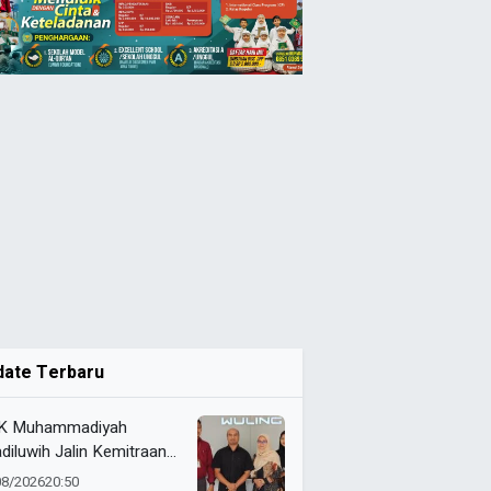
date Terbaru
K Muhammadiyah
diluwih Jalin Kemitraan
ategis dengan Wuling,
08/2026
20:50