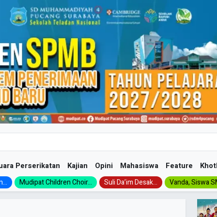
uara Perserikatan
Kajian
Opini
Mahasiswa
Feature
Khot
...
Mudipat Children Choir...
Suli Da’im Desak...
Vanda, Siswa SM