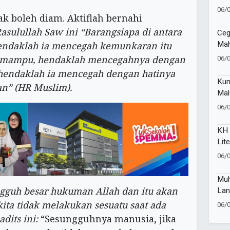
Muk
06/
ak boleh diam. Aktiflah bernahi
asulullah Saw ini
“Barangsiapa di antara
Ceg
Ma
ndaklah ia mencegah kemunkaran itu
Kel
06/
ak mampu, hendaklah mencegahnya dengan
MTS
, hendaklah ia mencegah dengan hatinya
Taw
Kun
an” (HR Muslim).
Mal
Sta
06/
Sak
KH 
Lit
mel
06/
Isla
Muh
Lan
ngguh besar hukuman Allah dan itu akan
kita tidak melakukan sesuatu saat ada
06/
dits ini:
“Sesungguhnya manusia, jika