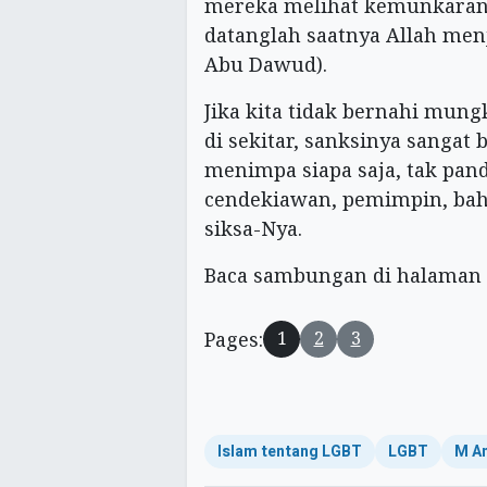
mereka melihat kemunkaran
datanglah saatnya Allah me
Abu Dawud).
Jika kita tidak bernahi mun
di sekitar, sanksinya sangat 
menimpa siapa saja, tak pan
cendekiawan, pemimpin, ba
siksa-Nya.
Baca sambungan di halaman 
Pages:
1
2
3
Islam tentang LGBT
LGBT
M An