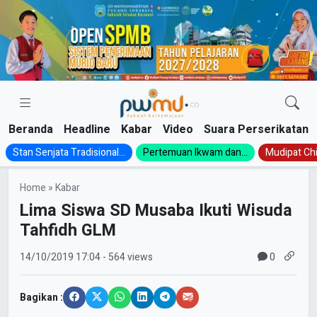
Skip
to
content
Beranda
Headline
Kabar
Video
Suara Perserikatan
Stan Senjata Tradisional...
Pertemuan Ikwam dan...
Mudipat Chil
Home
»
Kabar
Lima Siswa SD Musaba Ikuti Wisuda
Tahfidh GLM
0
14/10/2019
17:04
- 564 views
Bagikan :