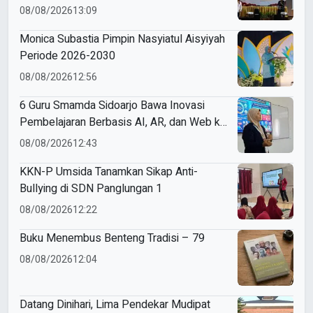
08/08/2026
13:09
Monica Subastia Pimpin Nasyiatul Aisyiyah
Periode 2026-2030
08/08/2026
12:56
6 Guru Smamda Sidoarjo Bawa Inovasi
Pembelajaran Berbasis AI, AR, dan Web ke
ME Award 2026
08/08/2026
12:43
KKN-P Umsida Tanamkan Sikap Anti-
Bullying di SDN Panglungan 1
08/08/2026
12:22
Buku Menembus Benteng Tradisi – 79
08/08/2026
12:04
Datang Dinihari, Lima Pendekar Mudipat