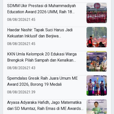
Unggulan
SDMM Ukir Prestasi di Muhammadiyah
Education Award 2026 UMM, Raih 18
Medali
08/08/2026
21:45
Haedar Nashir: Tapak Suci Harus Jadi
Kekuatan Inklusif dan Berjiwa
Kenegarawanan
08/08/2026
21:45
KKN Umla Kelompok 20 Edukasi Warga
Brengkok Pilah Sampah dan Kenalkan
Ecopilah
08/08/2026
21:43
Spemdalas Gresik Raih Juara Umum ME
Award 2026, Borong 19 Medali
08/08/2026
21:39
Aryasa Adyaraka Hafidh, Jago Matematika
dari SD Mumtaz, Raih Emas di ME Awards