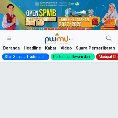
Skip
to
content
Beranda
Headline
Kabar
Video
Suara Perserikatan
Stan Senjata Tradisional...
Pertemuan Ikwam dan...
Mudipat Chil