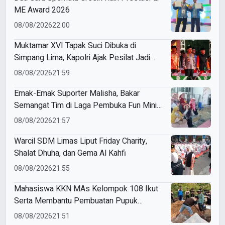
ME Award 2026
08/08/2026
22:00
Muktamar XVI Tapak Suci Dibuka di
Simpang Lima, Kapolri Ajak Pesilat Jadi
Cooling System
08/08/2026
21:59
Emak-Emak Suporter Malisha, Bakar
Semangat Tim di Laga Pembuka Fun Mini
Soccer 4 Dasawarsa Al-Ishlah
08/08/2026
21:57
Warcil SDM Limas Liput Friday Charity,
Shalat Dhuha, dan Gema Al Kahfi
08/08/2026
21:55
Mahasiswa KKN MAs Kelompok 108 Ikut
Serta Membantu Pembuatan Pupuk
Organik sebagai Persiapan Program Kerja
08/08/2026
21:51