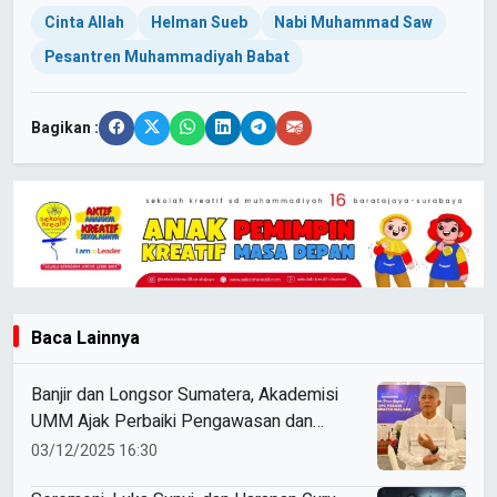
Cinta Allah
Helman Sueb
Nabi Muhammad Saw
Pesantren Muhammadiyah Babat
Bagikan :
Baca Lainnya
Banjir dan Longsor Sumatera, Akademisi
UMM Ajak Perbaiki Pengawasan dan
Ketaatan Hukum
03/12/2025 16:30