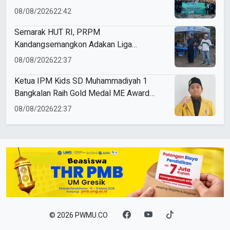
Lingkungan
08/08/2026
22:42
Semarak HUT RI, PRPM
Kandangsemangkon Adakan Liga
Kemerdekaan 2026
08/08/2026
22:37
Ketua IPM Kids SD Muhammadiyah 1
Bangkalan Raih Gold Medal ME Award
2026
08/08/2026
22:37
© 2026 PWMU.CO