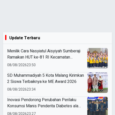
Update Terbaru
Menilik Cara Nasyiatul Aisyiyah Sumberaji
Ramaikan HUT ke-81 RI Kecamatan
Sukodadi
08/08/2026
23:50
SD Muhammadiyah 5 Kota Malang Kirimkan
2 Siswa Terbaiknya ke ME Award 2026
08/08/2026
23:34
Inovasi Pendorong Perubahan Perilaku
Konsumsi Manis Penderita Diabetes ala
Mahasiswa Unesa
08/08/2026
23:27