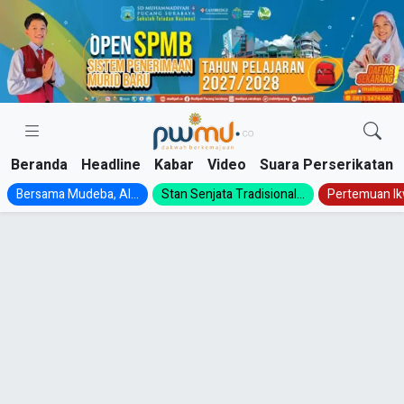
Skip
to
content
Beranda
Headline
Kabar
Video
Suara Perserikatan
Bersama Mudeba, Al...
Stan Senjata Tradisional...
Pertemuan Ik