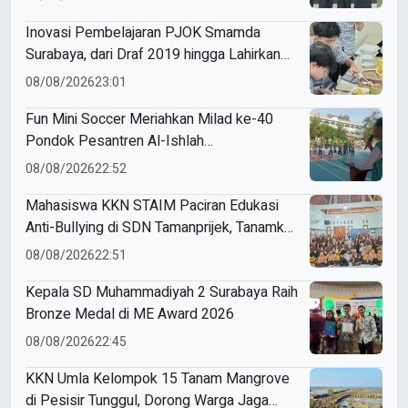
Inovasi Pembelajaran PJOK Smamda
Surabaya, dari Draf 2019 hingga Lahirkan
Modul Gizi Digital
08/08/2026
23:01
Fun Mini Soccer Meriahkan Milad ke-40
Pondok Pesantren Al-Ishlah
Sendangagung
08/08/2026
22:52
Mahasiswa KKN STAIM Paciran Edukasi
Anti-Bullying di SDN Tamanprijek, Tanamkan
Empati Sejak Dini
08/08/2026
22:51
Kepala SD Muhammadiyah 2 Surabaya Raih
Bronze Medal di ME Award 2026
08/08/2026
22:45
KKN Umla Kelompok 15 Tanam Mangrove
di Pesisir Tunggul, Dorong Warga Jaga