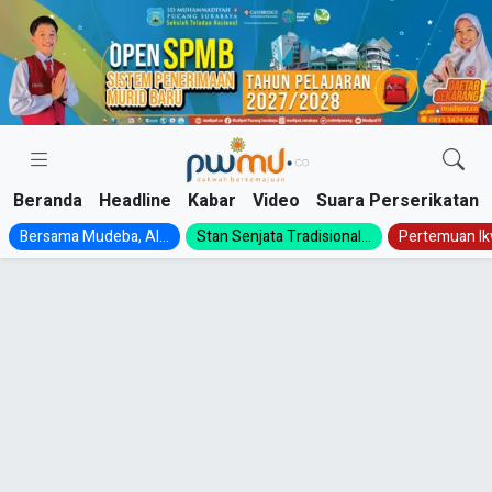
Skip
to
content
Beranda
Headline
Kabar
Video
Suara Perserikatan
Bersama Mudeba, Al...
Stan Senjata Tradisional...
Pertemuan Ik