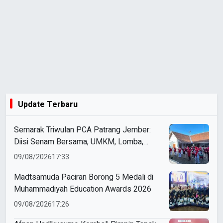
Update Terbaru
Semarak Triwulan PCA Patrang Jember:
Diisi Senam Bersama, UMKM, Lomba,
Pemeriksaan Kesehatan, hingga
09/08/2026
17:33
Penyuluhan Sampah
Madtsamuda Paciran Borong 5 Medali di
Muhammadiyah Education Awards 2026
09/08/2026
17:26