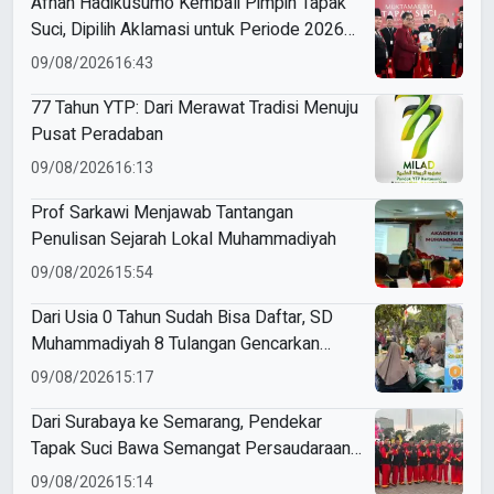
Afnan Hadikusumo Kembali Pimpin Tapak
Suci, Dipilih Aklamasi untuk Periode 2026–
2031
09/08/2026
16:43
77 Tahun YTP: Dari Merawat Tradisi Menuju
Pusat Peradaban
09/08/2026
16:13
Prof Sarkawi Menjawab Tantangan
Penulisan Sejarah Lokal Muhammadiyah
09/08/2026
15:54
Dari Usia 0 Tahun Sudah Bisa Daftar, SD
Muhammadiyah 8 Tulangan Gencarkan
SPMB
09/08/2026
15:17
Dari Surabaya ke Semarang, Pendekar
Tapak Suci Bawa Semangat Persaudaraan
di Muktamar XVI
09/08/2026
15:14