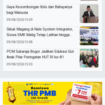
Gaya Kesombongan Iblis dan Bahayanya
bagi Manusia
09/08/2026
15:09
Sibuk Magang di Nale System Integrator,
Siswa SMK Matig Tetap Latihan hingga
Raih Gold Medal ME Awards 2026
09/08/2026
15:08
PCM Sukaraja Bogor Jadikan Edukasi Gizi
Anak Pilar Peringatan HUT RI ke-81
09/08/2026
15:03