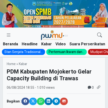
Skip
to
content
Beranda
Headline
Kabar
Video
Suara Perserikatan
Stan Senjata Tradisional...
Pertemuan Ikwam dan...
Mudipat Chil
Home
»
Kabar
PDM Kabupaten Mojokerto Gelar
Capacity Building di Trawas
0
06/08/2024
18:55
- 1.010 views
Bagikan :