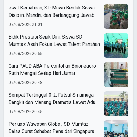
ewat Kemahiran, SD Muwri Bentuk Siswa
Disiplin, Mandiri, dan Bertanggung Jawab
07/08/2026
21:01
Bidik Prestasi Sejak Dini, Siswa SD
Mumtaz Asah Fokus Lewat Talent Panahan
07/08/2026
20:55
Guru PAUD ABA Percontohan Bojonegoro
Rutin Mengaji Setiap Hari Jumat
07/08/2026
20:48
Sempat Tertinggal 0-2, Futsal Smamuga
Bangkit dan Menang Dramatis Lewat Adu
Penalti
07/08/2026
20:45
Perluas Wawasan Global, SD Mumtaz
Balas Surat Sahabat Pena dari Singapura