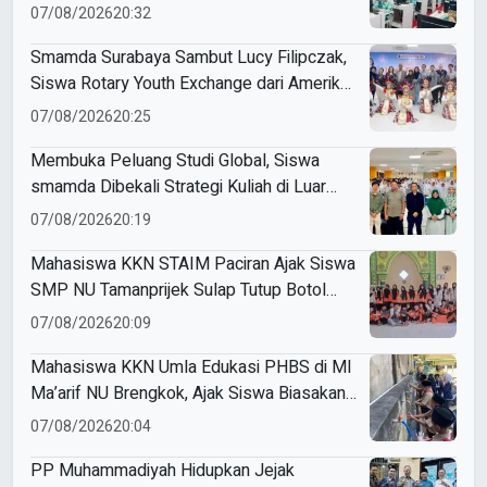
07/08/2026
20:32
Smamda Surabaya Sambut Lucy Filipczak,
Siswa Rotary Youth Exchange dari Amerika
Serikat
07/08/2026
20:25
Membuka Peluang Studi Global, Siswa
smamda Dibekali Strategi Kuliah di Luar
Negeri
07/08/2026
20:19
Mahasiswa KKN STAIM Paciran Ajak Siswa
SMP NU Tamanprijek Sulap Tutup Botol
Plastik Menjadi Gantungan Kunci Kreatif
07/08/2026
20:09
Mahasiswa KKN Umla Edukasi PHBS di MI
Ma’arif NU Brengkok, Ajak Siswa Biasakan
Cuci Tangan Sejak Dini
07/08/2026
20:04
PP Muhammadiyah Hidupkan Jejak