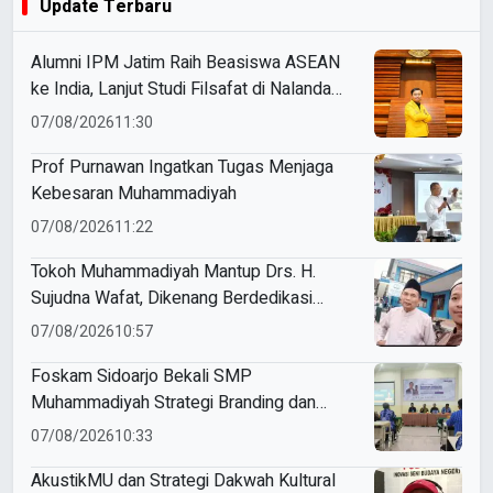
Update Terbaru
Alumni IPM Jatim Raih Beasiswa ASEAN
ke India, Lanjut Studi Filsafat di Nalanda
University
07/08/2026
11:30
Prof Purnawan Ingatkan Tugas Menjaga
Kebesaran Muhammadiyah
07/08/2026
11:22
Tokoh Muhammadiyah Mantup Drs. H.
Sujudna Wafat, Dikenang Berdedikasi
Kembangkan Dakwah dan Pendidikan
07/08/2026
10:57
Foskam Sidoarjo Bekali SMP
Muhammadiyah Strategi Branding dan
Marketing Sekolah
07/08/2026
10:33
AkustikMU dan Strategi Dakwah Kultural