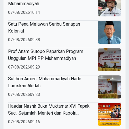
Muhammadiyah
07/08/2026
10:14
Satu Pena Melawan Seribu Senapan
Kolonial
07/08/2026
09:38
Prof Anam Sutopo Paparkan Program
Unggulan MPI PP Muhammadiyah
07/08/2026
09:29
Sulthon Amien: Muhammadiyah Hadir
Luruskan Akidah
07/08/2026
09:23
Haedar Nashir Buka Muktamar XVI Tapak
Suci, Sejumlah Menteri dan Kapolri
Dijadwalkan Hadir
07/08/2026
09:16