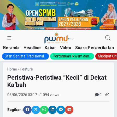
Skip
to
content
Beranda
Headline
Kabar
Video
Suara Perserikatan
Stan Senjata Tradisional...
Pertemuan Ikwam dan...
Mudipat Chil
Home
»
Feature
Peristiwa-Peristiwa “Kecil” di Dekat
Ka’bah
0
06/06/2026
03:17
- 1.094 views
Bagikan :