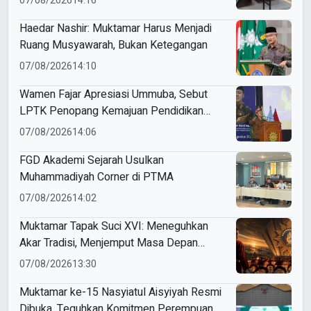
07/08/2026
14:16
Haedar Nashir: Muktamar Harus Menjadi
Ruang Musyawarah, Bukan Ketegangan
07/08/2026
14:10
Wamen Fajar Apresiasi Ummuba, Sebut
LPTK Penopang Kemajuan Pendidikan
Indonesia
07/08/2026
14:06
FGD Akademi Sejarah Usulkan
Muhammadiyah Corner di PTMA
07/08/2026
14:02
Muktamar Tapak Suci XVI: Meneguhkan
Akar Tradisi, Menjemput Masa Depan
Mendunia
07/08/2026
13:30
Muktamar ke-15 Nasyiatul Aisyiyah Resmi
Dibuka, Teguhkan Komitmen Perempuan