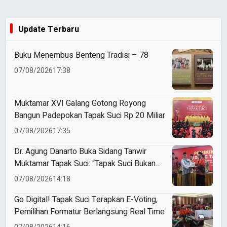
Update Terbaru
Buku Menembus Benteng Tradisi – 78
07/08/2026
17:38
Muktamar XVI Galang Gotong Royong
Bangun Padepokan Tapak Suci Rp 20 Miliar
07/08/2026
17:35
Dr. Agung Danarto Buka Sidang Tanwir
Muktamar Tapak Suci: “Tapak Suci Bukan
Organisasi Ko Ping Ho dan Dracin”
07/08/2026
14:18
Go Digital! Tapak Suci Terapkan E-Voting,
Pemilihan Formatur Berlangsung Real Time