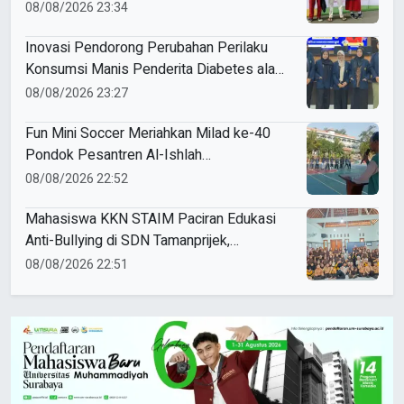
Award 2026
08/08/2026 23:34
Inovasi Pendorong Perubahan Perilaku
Konsumsi Manis Penderita Diabetes ala
Mahasiswa Unesa
08/08/2026 23:27
Fun Mini Soccer Meriahkan Milad ke-40
Pondok Pesantren Al-Ishlah
Sendangagung
08/08/2026 22:52
Mahasiswa KKN STAIM Paciran Edukasi
Anti-Bullying di SDN Tamanprijek,
Tanamkan Empati Sejak Dini
08/08/2026 22:51