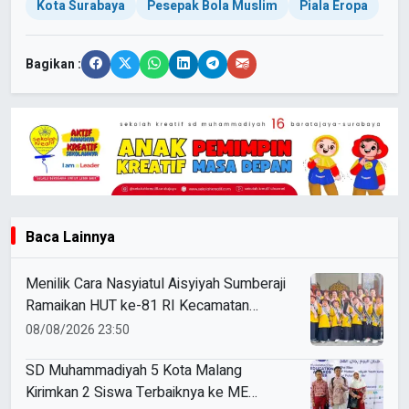
Kota Surabaya
Pesepak Bola Muslim
Piala Eropa
Bagikan :
Baca Lainnya
Menilik Cara Nasyiatul Aisyiyah Sumberaji
Ramaikan HUT ke-81 RI Kecamatan
Sukodadi
08/08/2026 23:50
SD Muhammadiyah 5 Kota Malang
Kirimkan 2 Siswa Terbaiknya ke ME