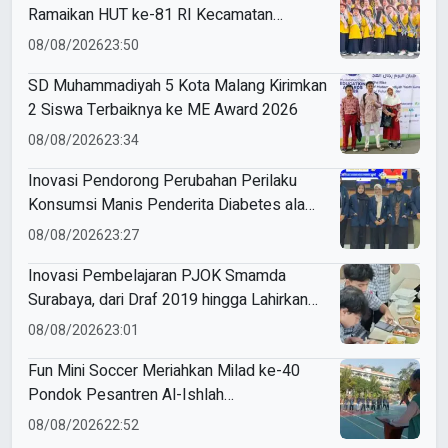
Ramaikan HUT ke-81 RI Kecamatan
Sukodadi
08/08/2026
23:50
SD Muhammadiyah 5 Kota Malang Kirimkan
2 Siswa Terbaiknya ke ME Award 2026
08/08/2026
23:34
Inovasi Pendorong Perubahan Perilaku
Konsumsi Manis Penderita Diabetes ala
Mahasiswa Unesa
08/08/2026
23:27
Inovasi Pembelajaran PJOK Smamda
Surabaya, dari Draf 2019 hingga Lahirkan
Modul Gizi Digital
08/08/2026
23:01
Fun Mini Soccer Meriahkan Milad ke-40
Pondok Pesantren Al-Ishlah
Sendangagung
08/08/2026
22:52