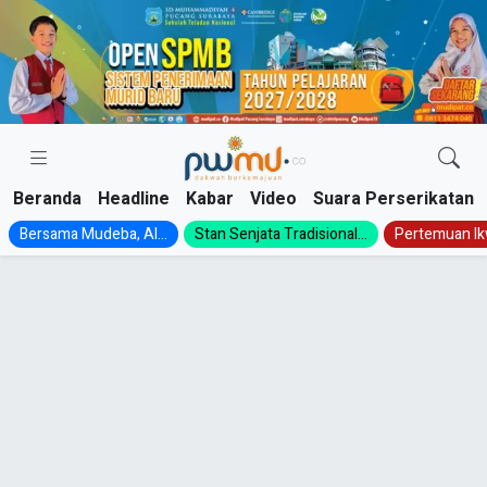
Skip
to
content
Beranda
Headline
Kabar
Video
Suara Perserikatan
Bersama Mudeba, Al...
Stan Senjata Tradisional...
Pertemuan Ik