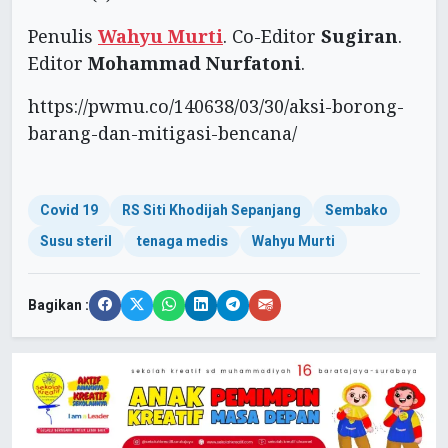
Penulis
Wahyu Murti
. Co-Editor
Sugiran
.
Editor
Mohammad Nurfatoni
.
https://pwmu.co/140638/03/30/aksi-borong-
barang-dan-mitigasi-bencana/
Covid 19
RS Siti Khodijah Sepanjang
Sembako
Susu steril
tenaga medis
Wahyu Murti
Bagikan :