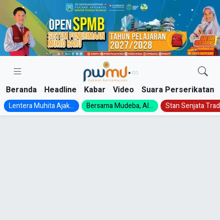
Skip
to
content
Beranda
Headline
Kabar
Video
Suara Perserikatan
Lentera Muhita Ajak...
Bersama Mudeba, Al...
Stan Senjata Tradi