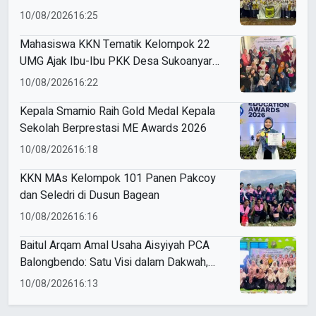
Perunggu
10/08/2026
16:25
Mahasiswa KKN Tematik Kelompok 22
UMG Ajak Ibu-Ibu PKK Desa Sukoanyar
Berkreasi dengan Ecoprint
10/08/2026
16:22
Kepala Smamio Raih Gold Medal Kepala
Sekolah Berprestasi ME Awards 2026
10/08/2026
16:18
KKN MAs Kelompok 101 Panen Pakcoy
dan Seledri di Dusun Bagean
10/08/2026
16:16
Baitul Arqam Amal Usaha Aisyiyah PCA
Balongbendo: Satu Visi dalam Dakwah,
Satu Langkah untuk Kemajuan
10/08/2026
16:13