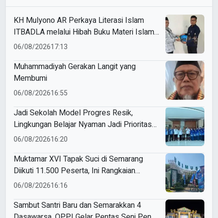
KH Mulyono AR Perkaya Literasi Islam
ITBADLA melalui Hibah Buku Materi Islam
5 Jilid
06/08/2026
17:13
Muhammadiyah Gerakan Langit yang
Membumi
06/08/2026
16:55
Jadi Sekolah Model Progres Resik,
Lingkungan Belajar Nyaman Jadi Prioritas
Smamio Gresik
06/08/2026
16:20
Muktamar XVI Tapak Suci di Semarang
Diikuti 11.500 Peserta, Ini Rangkaian
Agendanya
06/08/2026
16:16
Sambut Santri Baru dan Semarakkan 4
Dasawarsa, OPPI Gelar Pentas Seni Penuh