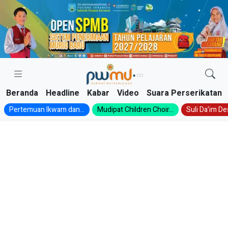
Skip
to
content
Beranda
Headline
Kabar
Video
Suara Perserikatan
Pertemuan Ikwam dan...
Mudipat Children Choir...
Suli Da’im Des