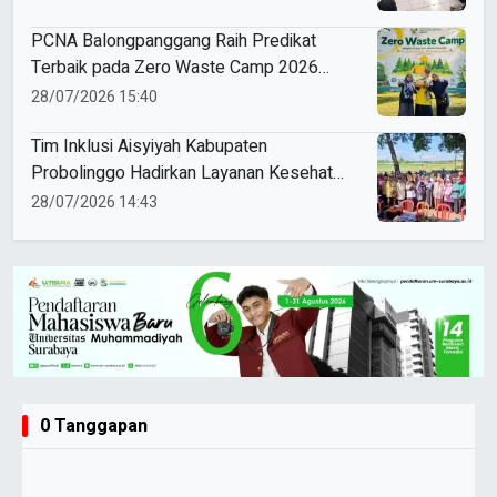
Perempuan Berkemajuan
PCNA Balongpanggang Raih Predikat
Terbaik pada Zero Waste Camp 2026
PDNA Gresik
28/07/2026 15:40
Tim Inklusi Aisyiyah Kabupaten
Probolinggo Hadirkan Layanan Kesehatan
Inklusif di dua Desa
28/07/2026 14:43
0 Tanggapan