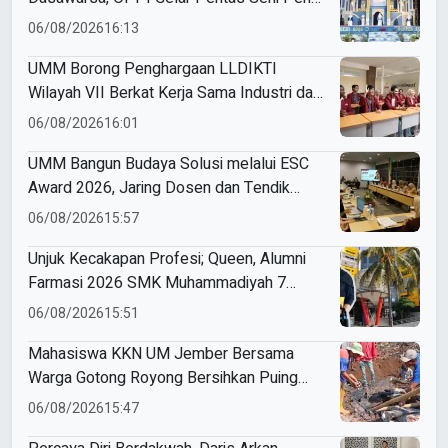
Makna
06/08/2026
16:13
UMM Borong Penghargaan LLDIKTI
Wilayah VII Berkat Kerja Sama Industri dan
Internasional yang Berdampak
06/08/2026
16:01
UMM Bangun Budaya Solusi melalui ESC
Award 2026, Jaring Dosen dan Tendik
Inovatif
06/08/2026
15:57
Unjuk Kecakapan Profesi; Queen, Alumni
Farmasi 2026 SMK Muhammadiyah 7
Gondanglegi Berhasil Kerja Sebelum Lulus
06/08/2026
15:51
Mahasiswa KKN UM Jember Bersama
Warga Gotong Royong Bersihkan Puing
Rumah Korban Kebakaran di Desa Sumber
06/08/2026
15:47
Anom