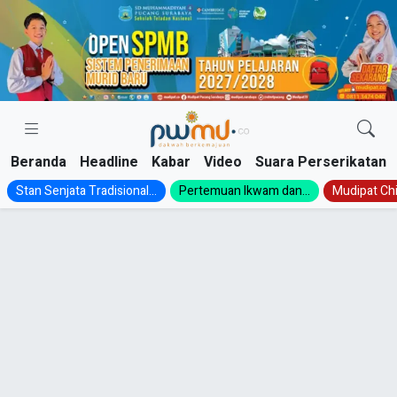
Skip
to
content
Beranda
Headline
Kabar
Video
Suara Perserikatan
Stan Senjata Tradisional...
Pertemuan Ikwam dan...
Mudipat Chil