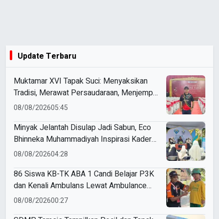
Update Terbaru
Muktamar XVI Tapak Suci: Menyaksikan
Tradisi, Merawat Persaudaraan, Menjemput
Masa Depan
08/08/2026
05:45
Minyak Jelantah Disulap Jadi Sabun, Eco
Bhinneka Muhammadiyah Inspirasi Kader
Nasyiatul Aisyiyah
08/08/2026
04:28
86 Siswa KB-TK ABA 1 Candi Belajar P3K
dan Kenali Ambulans Lewat Ambulance
Goes to Schools
08/08/2026
00:27