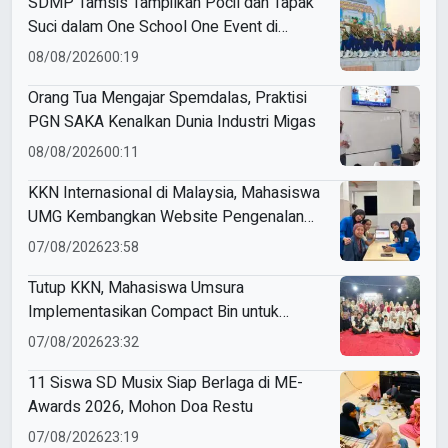
SDMP Tamsis Tampilkan Pocil dan Tapak
Suci dalam One School One Event di
Mojokerto
08/08/2026
00:19
Orang Tua Mengajar Spemdalas, Praktisi
PGN SAKA Kenalkan Dunia Industri Migas
08/08/2026
00:11
KKN Internasional di Malaysia, Mahasiswa
UMG Kembangkan Website Pengenalan
Budaya Indonesia
07/08/2026
23:58
Tutup KKN, Mahasiswa Umsura
Implementasikan Compact Bin untuk
Sampah Anorganik di Ketabang
07/08/2026
23:32
11 Siswa SD Musix Siap Berlaga di ME-
Awards 2026, Mohon Doa Restu
07/08/2026
23:19