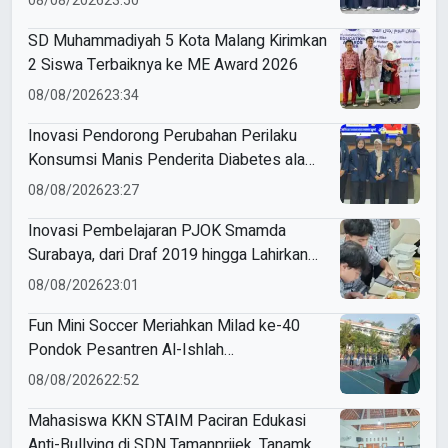
08/08/2026
23:50
SD Muhammadiyah 5 Kota Malang Kirimkan
2 Siswa Terbaiknya ke ME Award 2026
08/08/2026
23:34
Inovasi Pendorong Perubahan Perilaku
Konsumsi Manis Penderita Diabetes ala
Mahasiswa Unesa
08/08/2026
23:27
Inovasi Pembelajaran PJOK Smamda
Surabaya, dari Draf 2019 hingga Lahirkan
Modul Gizi Digital
08/08/2026
23:01
Fun Mini Soccer Meriahkan Milad ke-40
Pondok Pesantren Al-Ishlah
Sendangagung
08/08/2026
22:52
Mahasiswa KKN STAIM Paciran Edukasi
Anti-Bullying di SDN Tamanprijek, Tanamkan