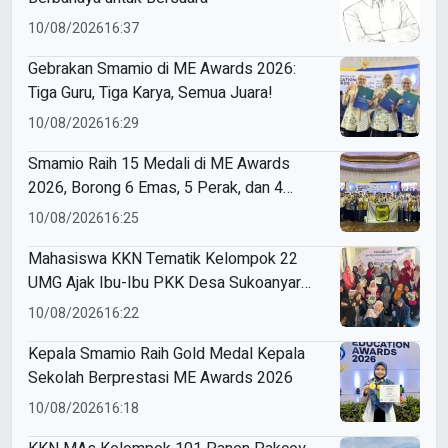
10/08/2026
16:37
Gebrakan Smamio di ME Awards 2026:
Tiga Guru, Tiga Karya, Semua Juara!
10/08/2026
16:29
Smamio Raih 15 Medali di ME Awards
2026, Borong 6 Emas, 5 Perak, dan 4
Perunggu
10/08/2026
16:25
Mahasiswa KKN Tematik Kelompok 22
UMG Ajak Ibu-Ibu PKK Desa Sukoanyar
Berkreasi dengan Ecoprint
10/08/2026
16:22
Kepala Smamio Raih Gold Medal Kepala
Sekolah Berprestasi ME Awards 2026
10/08/2026
16:18