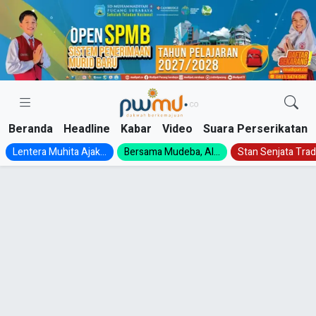
Skip
to
content
Beranda
Headline
Kabar
Video
Suara Perserikatan
Lentera Muhita Ajak...
Bersama Mudeba, Al...
Stan Senjata Tradi