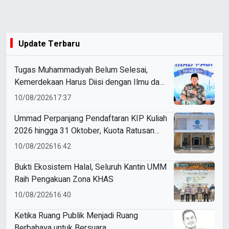
Update Terbaru
Tugas Muhammadiyah Belum Selesai,
Kemerdekaan Harus Diisi dengan Ilmu dan
Amal
10/08/2026
17:37
Ummad Perpanjang Pendaftaran KIP Kuliah
2026 hingga 31 Oktober, Kuota Ratusan
Menanti
10/08/2026
16:42
Bukti Ekosistem Halal, Seluruh Kantin UMM
Raih Pengakuan Zona KHAS
10/08/2026
16:40
Ketika Ruang Publik Menjadi Ruang
Berbahaya untuk Bersuara