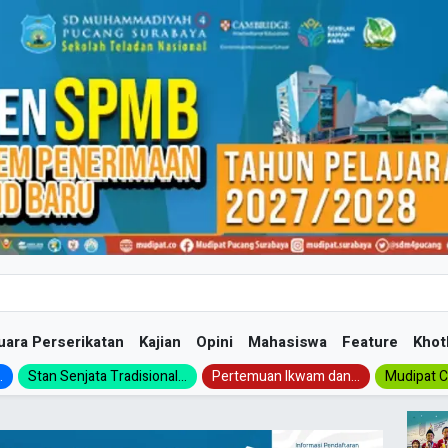
uara Perserikatan
Kajian
Opini
Mahasiswa
Feature
Khot
.
Stan Senjata Tradisional...
Pertemuan Ikwam dan...
Mudipat Ch