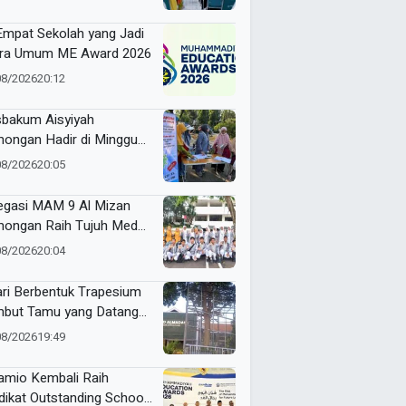
 Empat Sekolah yang Jadi
ra Umum ME Award 2026
08/2026
20:12
bakum Aisyiyah
ongan Hadir di Minggu
ia, Buka Layanan dan
08/2026
20:05
kasi Hukum Gratis untuk
empuan
egasi MAM 9 Al Mizan
ongan Raih Tujuh Medali
ME Awards 2026
08/2026
20:04
ari Berbentuk Trapesium
but Tamu yang Datang
SD Almadany
08/2026
19:49
mio Kembali Raih
dikat Outstanding School