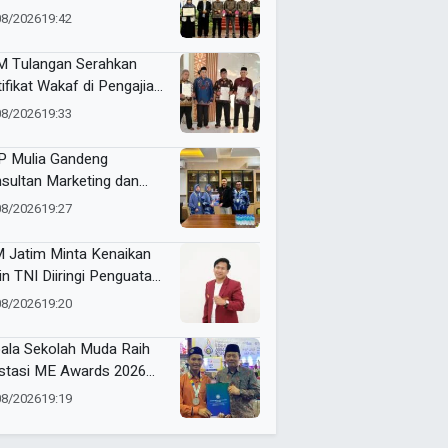
am ME Awards 2026
08/2026
19:42
 Tulangan Serahkan
tifikat Wakaf di Pengajian
d Pagi
08/2026
19:33
 Mulia Gandeng
sultan Marketing dan
nding, Strategi Baru
08/2026
19:27
gkrak Perolehan Siswa
 Jatim Minta Kenaikan
in TNI Diiringi Penguatan
ejahteraan Guru
08/2026
19:20
ala Sekolah Muda Raih
stasi ME Awards 2026
 Borong 6 Medali
08/2026
19:19