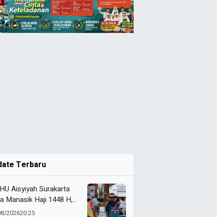
date Terbaru
HU Aisyiyah Surakarta
a Manasik Haji 1448 H,
kuti 200 Calon Jemaah
08/2026
20:25