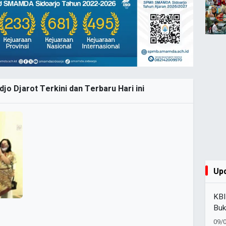
jo Djarot Terkini dan Terbaru Hari ini
Up
KBI
Buk
Dii
09/