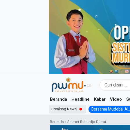
Skip
to
content
Beranda
Headline
Kabar
Video
S
Breaking News
Bersama Mudeba, Al..
Beranda
»
Slamet Rahardjo Djarot