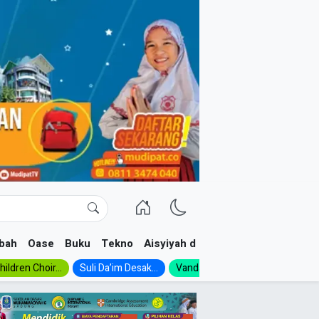
bah
Oase
Buku
Tekno
Aisyiyah dan NA
ildren Choir...
Suli Da’im Desak...
Vanda, Siswa SMK...
MA Al-Ish