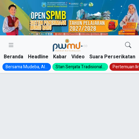
Skip
to
content
Beranda
Headline
Kabar
Video
Suara Perserikatan
Bersama Mudeba, Al...
Stan Senjata Tradisional...
Pertemuan Ik