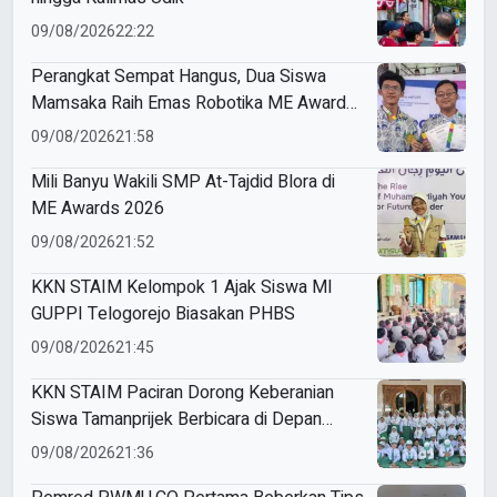
09/08/2026
22:22
Perangkat Sempat Hangus, Dua Siswa
Mamsaka Raih Emas Robotika ME Awards
2026
09/08/2026
21:58
Mili Banyu Wakili SMP At-Tajdid Blora di
ME Awards 2026
09/08/2026
21:52
KKN STAIM Kelompok 1 Ajak Siswa MI
GUPPI Telogorejo Biasakan PHBS
09/08/2026
21:45
KKN STAIM Paciran Dorong Keberanian
Siswa Tamanprijek Berbicara di Depan
Umum
09/08/2026
21:36