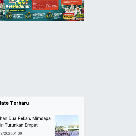
date Terbaru
ihan Dua Pekan, Mimsapa
iri Turunkan Empat
eton pada LBB HUT Ke-
08/2026
01:09