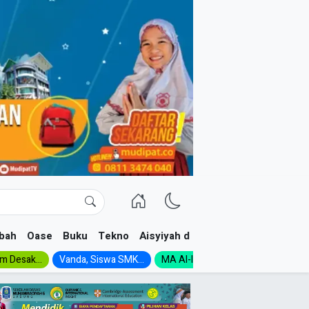
bah
Oase
Buku
Tekno
Aisyiyah dan NA
im Desak...
Vanda, Siswa SMK...
MA Al-Ishlah Gelar...
Muktamar A