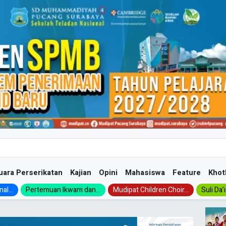
uara Perserikatan
Kajian
Opini
Mahasiswa
Feature
Khot
al...
Pertemuan Ikwam dan...
Mudipat Children Choir...
Suli Da’