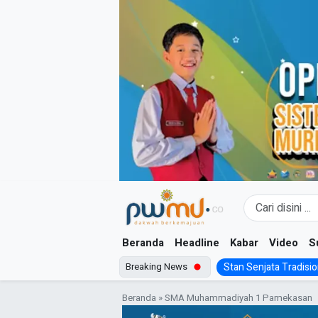
Skip
to
content
Beranda
Headline
Kabar
Video
S
Breaking News
Stan Senjata Tradision
Beranda
»
SMA Muhammadiyah 1 Pamekasan