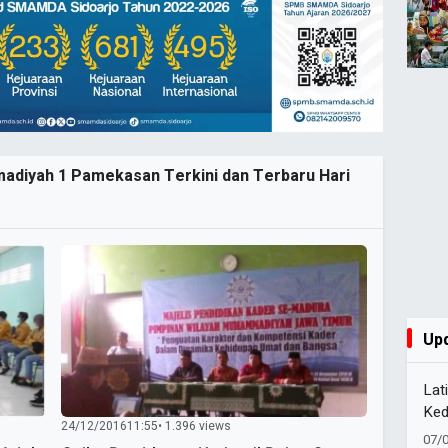
adiyah 1 Pamekasan Terkini dan Terbaru Hari
Up
Lat
Ked
24/12/2016
11:55
• 1.396 views
Pel
07/