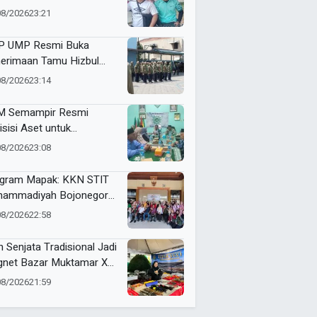
i dan Futsal HUT RI Ke-81
08/2026
23:21
amatan Tulangan
 UMP Resmi Buka
erimaan Tamu Hizbul
han, Tema “Satu Qobilah,
08/2026
23:14
uta Cerita” Curi Perhatian
 Semampir Resmi
isisi Aset untuk
gembangan Amal Usaha
08/2026
23:08
hammadiyah
gram Mapak: KKN STIT
ammadiyah Bojonegoro
ar Sosialisasi Pengolahan
08/2026
22:58
mpah
n Senjata Tradisional Jadi
net Bazar Muktamar XVI
ak Suci Sedunia
08/2026
21:59