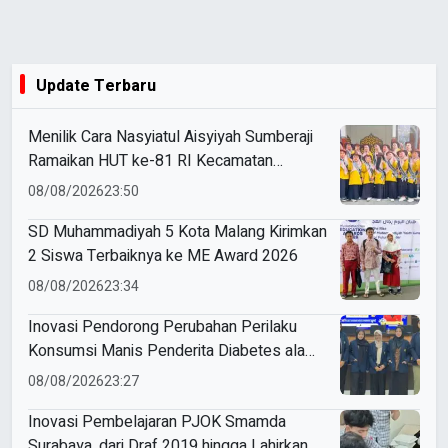
Update Terbaru
Menilik Cara Nasyiatul Aisyiyah Sumberaji
Ramaikan HUT ke-81 RI Kecamatan
Sukodadi
08/08/2026
23:50
SD Muhammadiyah 5 Kota Malang Kirimkan
2 Siswa Terbaiknya ke ME Award 2026
08/08/2026
23:34
Inovasi Pendorong Perubahan Perilaku
Konsumsi Manis Penderita Diabetes ala
Mahasiswa Unesa
08/08/2026
23:27
Inovasi Pembelajaran PJOK Smamda
Surabaya, dari Draf 2019 hingga Lahirkan