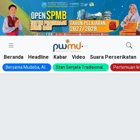
Skip
to
content
Beranda
Headline
Kabar
Video
Suara Perserikatan
Bersama Mudeba, Al...
Stan Senjata Tradisional...
Pertemuan Ik