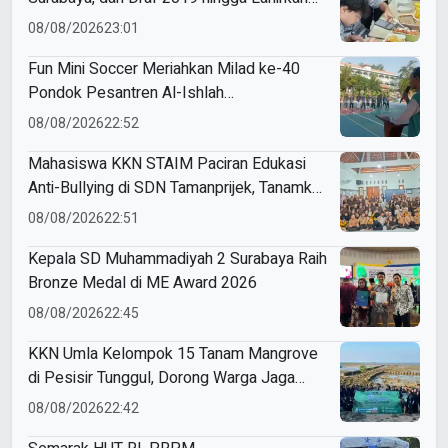
Modul Gizi Digital
08/08/2026
23:01
Fun Mini Soccer Meriahkan Milad ke-40
Pondok Pesantren Al-Ishlah
Sendangagung
08/08/2026
22:52
Mahasiswa KKN STAIM Paciran Edukasi
Anti-Bullying di SDN Tamanprijek, Tanamkan
Empati Sejak Dini
08/08/2026
22:51
Kepala SD Muhammadiyah 2 Surabaya Raih
Bronze Medal di ME Award 2026
08/08/2026
22:45
KKN Umla Kelompok 15 Tanam Mangrove
di Pesisir Tunggul, Dorong Warga Jaga
Lingkungan
08/08/2026
22:42