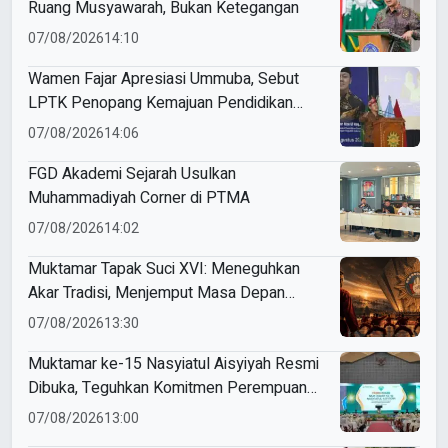
Ruang Musyawarah, Bukan Ketegangan
07/08/2026
14:10
Wamen Fajar Apresiasi Ummuba, Sebut
LPTK Penopang Kemajuan Pendidikan
Indonesia
07/08/2026
14:06
FGD Akademi Sejarah Usulkan
Muhammadiyah Corner di PTMA
07/08/2026
14:02
Muktamar Tapak Suci XVI: Meneguhkan
Akar Tradisi, Menjemput Masa Depan
Mendunia
07/08/2026
13:30
Muktamar ke-15 Nasyiatul Aisyiyah Resmi
Dibuka, Teguhkan Komitmen Perempuan
Muda Berkemajuan
07/08/2026
13:00