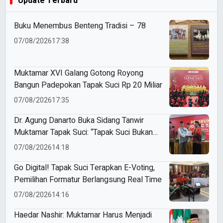
Update Terbaru
Buku Menembus Benteng Tradisi – 78
07/08/2026
17:38
Muktamar XVI Galang Gotong Royong
Bangun Padepokan Tapak Suci Rp 20 Miliar
07/08/2026
17:35
Dr. Agung Danarto Buka Sidang Tanwir
Muktamar Tapak Suci: “Tapak Suci Bukan
Organisasi Ko Ping Ho dan Dracin”
07/08/2026
14:18
Go Digital! Tapak Suci Terapkan E-Voting,
Pemilihan Formatur Berlangsung Real Time
07/08/2026
14:16
Haedar Nashir: Muktamar Harus Menjadi