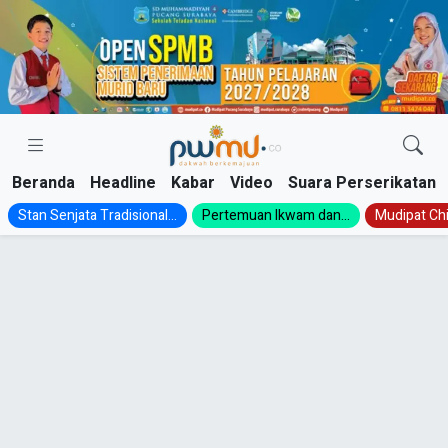
Skip
to
content
Beranda
Headline
Kabar
Video
Suara Perserikatan
Stan Senjata Tradisional...
Pertemuan Ikwam dan...
Mudipat Chil