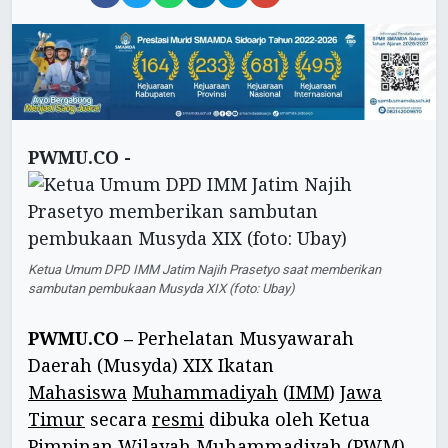
PWMU.CO -
Ketua Umum DPD IMM Jatim Najih Prasetyo saat memberikan
sambutan pembukaan Musyda XIX (foto: Ubay)
PWMU.CO –
Perhelatan Musyawarah
Daerah (Musyda) XIX Ikatan
Mahasiswa
Muhammadiyah
(
IMM
)
Jawa
Timur
secara
resmi
dibuka oleh Ketua
Pimpinan Wilayah
Muhammadiyah
(PWM)