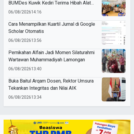
BUMDes Kuwik Kediri Terima Hibah Alat
Pencetak Briket Biomassa Briqpress
06/08/2026
14:16
Cara Menampilkan Kuartil Jurnal di Google
Scholar Otomatis
06/08/2026
13:56
Pernikahan Alfain Jadi Momen Silaturahmi
Wartawan Muhammadiyah Lamongan
06/08/2026
13:40
Buka Baitul Arqam Dosen, Rektor Umsura
Tekankan Integritas dan Nilai AIK
06/08/2026
13:34