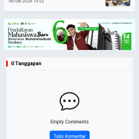
Banjarkejen
06/08/2026 14:52
0 Tanggapan
Empty Comments
Tulis Komentar