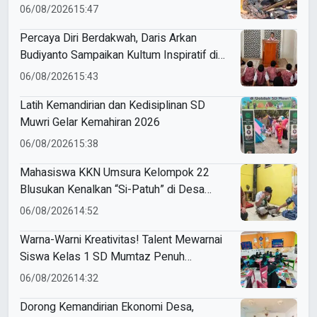
Rumah Korban Kebakaran di Desa Sumber
06/08/2026
15:47
Anom
Percaya Diri Berdakwah, Daris Arkan
Budiyanto Sampaikan Kultum Inspiratif di
Masjid Baiturrahman
06/08/2026
15:43
Latih Kemandirian dan Kedisiplinan SD
Muwri Gelar Kemahiran 2026
06/08/2026
15:38
Mahasiswa KKN Umsura Kelompok 22
Blusukan Kenalkan “Si-Patuh” di Desa
Banjarkejen
06/08/2026
14:52
Warna-Warni Kreativitas! Talent Mewarnai
Siswa Kelas 1 SD Mumtaz Penuh
Keceriaan
06/08/2026
14:32
Dorong Kemandirian Ekonomi Desa,