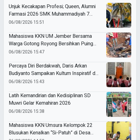
Unjuk Kecakapan Profesi; Queen, Alumni
Farmasi 2026 SMK Muhammadiyah 7
Gondanglegi Berhasil Kerja Sebelum
06/08/2026 15:51
Lulus
Mahasiswa KKN UM Jember Bersama
Warga Gotong Royong Bersihkan Puing
Rumah Korban Kebakaran di Desa
06/08/2026 15:47
Sumber Anom
Percaya Diri Berdakwah, Daris Arkan
Budiyanto Sampaikan Kultum Inspiratif di
Masjid Baiturrahman
06/08/2026 15:43
Latih Kemandirian dan Kedisiplinan SD
Muwri Gelar Kemahiran 2026
06/08/2026 15:38
Mahasiswa KKN Umsura Kelompok 22
Blusukan Kenalkan “Si-Patuh” di Desa