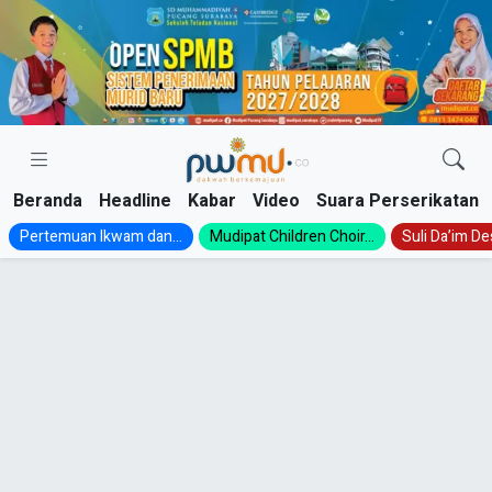
Skip
to
content
Beranda
Headline
Kabar
Video
Suara Perserikatan
Pertemuan Ikwam dan...
Mudipat Children Choir...
Suli Da’im Des