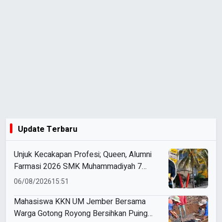
Update Terbaru
Unjuk Kecakapan Profesi; Queen, Alumni
Farmasi 2026 SMK Muhammadiyah 7
Gondanglegi Berhasil Kerja Sebelum Lulus
06/08/2026
15:51
Mahasiswa KKN UM Jember Bersama
Warga Gotong Royong Bersihkan Puing