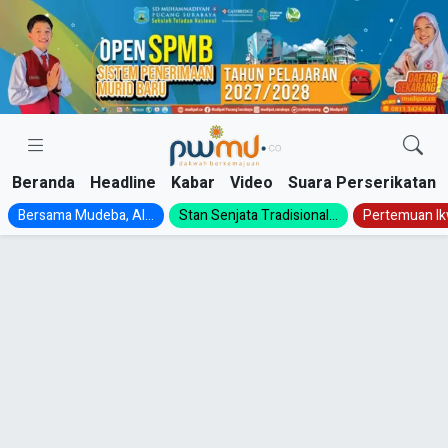
Skip
to
content
Beranda
Headline
Kabar
Video
Suara Perserikatan
Bersama Mudeba, Al...
Stan Senjata Tradisional...
Pertemuan Ik