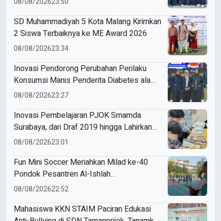
08/08/2026
23:50
SD Muhammadiyah 5 Kota Malang Kirimkan
2 Siswa Terbaiknya ke ME Award 2026
08/08/2026
23:34
Inovasi Pendorong Perubahan Perilaku
Konsumsi Manis Penderita Diabetes ala
Mahasiswa Unesa
08/08/2026
23:27
Inovasi Pembelajaran PJOK Smamda
Surabaya, dari Draf 2019 hingga Lahirkan
Modul Gizi Digital
08/08/2026
23:01
Fun Mini Soccer Meriahkan Milad ke-40
Pondok Pesantren Al-Ishlah
Sendangagung
08/08/2026
22:52
Mahasiswa KKN STAIM Paciran Edukasi
Anti-Bullying di SDN Tamanprijek, Tanamkan