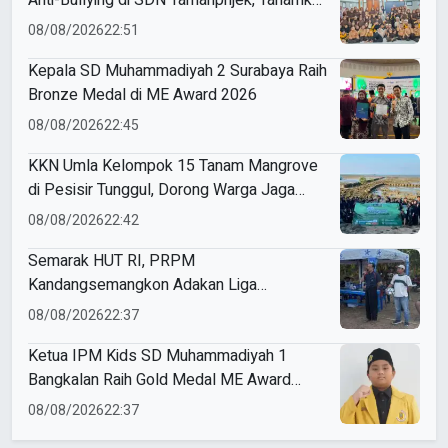
Empati Sejak Dini
08/08/2026
22:51
Kepala SD Muhammadiyah 2 Surabaya Raih
Bronze Medal di ME Award 2026
08/08/2026
22:45
KKN Umla Kelompok 15 Tanam Mangrove
di Pesisir Tunggul, Dorong Warga Jaga
Lingkungan
08/08/2026
22:42
Semarak HUT RI, PRPM
Kandangsemangkon Adakan Liga
Kemerdekaan 2026
08/08/2026
22:37
Ketua IPM Kids SD Muhammadiyah 1
Bangkalan Raih Gold Medal ME Award
2026
08/08/2026
22:37