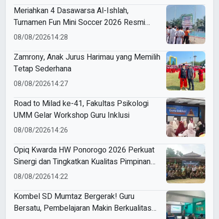
Meriahkan 4 Dasawarsa Al-Ishlah,
Turnamen Fun Mini Soccer 2026 Resmi
Digelar
08/08/2026
14:28
Zamrony, Anak Jurus Harimau yang Memilih
Tetap Sederhana
08/08/2026
14:27
Road to Milad ke-41, Fakultas Psikologi
UMM Gelar Workshop Guru Inklusi
08/08/2026
14:26
Opiq Kwarda HW Ponorogo 2026 Perkuat
Sinergi dan Tingkatkan Kualitas Pimpinan
Qobilah
08/08/2026
14:22
Kombel SD Mumtaz Bergerak! Guru
Bersatu, Pembelajaran Makin Berkualitas