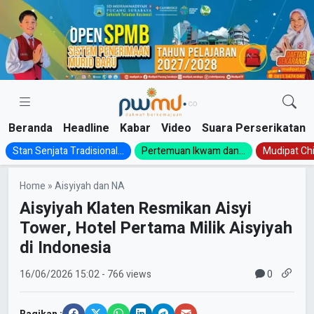
Skip
to
content
Beranda
Headline
Kabar
Video
Suara Perserikatan
Stan Senjata Tradisional...
Pertemuan Ikwam dan...
Mudipat Chil
Home
»
Aisyiyah dan NA
Aisyiyah Klaten Resmikan Aisyi
Tower, Hotel Pertama Milik Aisyiyah
di Indonesia
0
16/06/2026
15:02
- 766 views