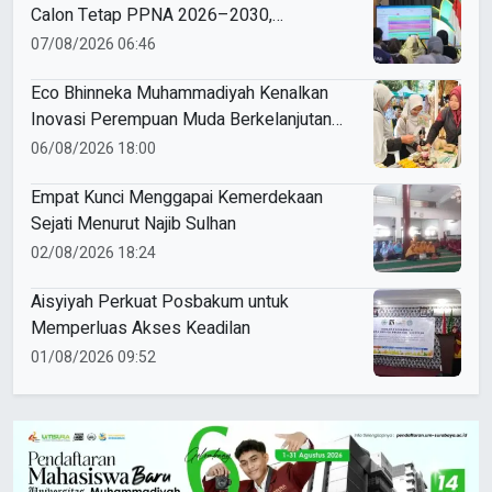
Calon Tetap PPNA 2026–2030,
Pemilihan Gunakan Sistem E-Voting
07/08/2026 06:46
Eco Bhinneka Muhammadiyah Kenalkan
Inovasi Perempuan Muda Berkelanjutan
di Muktamar Nasyiatul Aisyiyah
06/08/2026 18:00
Empat Kunci Menggapai Kemerdekaan
Sejati Menurut Najib Sulhan
02/08/2026 18:24
Aisyiyah Perkuat Posbakum untuk
Memperluas Akses Keadilan
01/08/2026 09:52