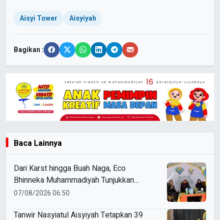
Aisyi Tower
Aisyiyah
Bagikan :
Baca Lainnya
Dari Karst hingga Buah Naga, Eco
Bhinneka Muhammadiyah Tunjukkan
Kekuatan Potensi Lokal di Muktamar
07/08/2026 06:50
Nasyiatul Aisyiyah
Tanwir Nasyiatul Aisyiyah Tetapkan 39