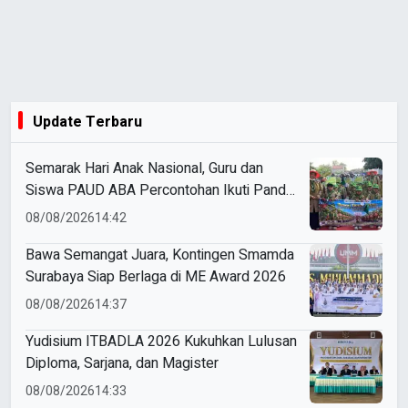
Update Terbaru
Semarak Hari Anak Nasional, Guru dan
Siswa PAUD ABA Percontohan Ikuti Pandu
Tunas Athfal
08/08/2026
14:42
Bawa Semangat Juara, Kontingen Smamda
Surabaya Siap Berlaga di ME Award 2026
08/08/2026
14:37
Yudisium ITBADLA 2026 Kukuhkan Lulusan
Diploma, Sarjana, dan Magister
08/08/2026
14:33