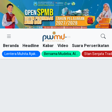
Skip
to
content
Beranda
Headline
Kabar
Video
Suara Perserikatan
Lentera Muhita Ajak...
Bersama Mudeba, Al...
Stan Senjata Tradi