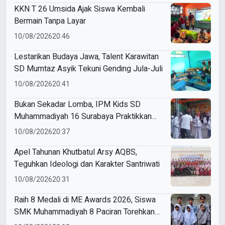
KKN T 26 Umsida Ajak Siswa Kembali
Bermain Tanpa Layar
10/08/2026
20:46
Lestarikan Budaya Jawa, Talent Karawitan
SD Mumtaz Asyik Tekuni Gending Jula-Juli
10/08/2026
20:41
Bukan Sekadar Lomba, IPM Kids SD
Muhammadiyah 16 Surabaya Praktikkan
Kepemimpinan di HUT RI
10/08/2026
20:37
Apel Tahunan Khutbatul Arsy AQBS,
Teguhkan Ideologi dan Karakter Santriwati
10/08/2026
20:31
Raih 8 Medali di ME Awards 2026, Siswa
SMK Muhammadiyah 8 Paciran Torehkan
Prestasi