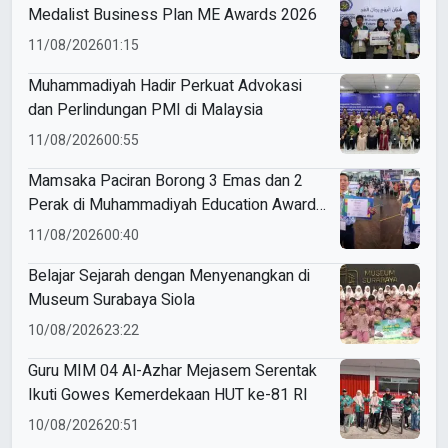
Medalist Business Plan ME Awards 2026
11/08/2026
01:15
Muhammadiyah Hadir Perkuat Advokasi
dan Perlindungan PMI di Malaysia
11/08/2026
00:55
Mamsaka Paciran Borong 3 Emas dan 2
Perak di Muhammadiyah Education Awards
2026
11/08/2026
00:40
Belajar Sejarah dengan Menyenangkan di
Museum Surabaya Siola
10/08/2026
23:22
Guru MIM 04 Al-Azhar Mejasem Serentak
Ikuti Gowes Kemerdekaan HUT ke-81 RI
10/08/2026
20:51