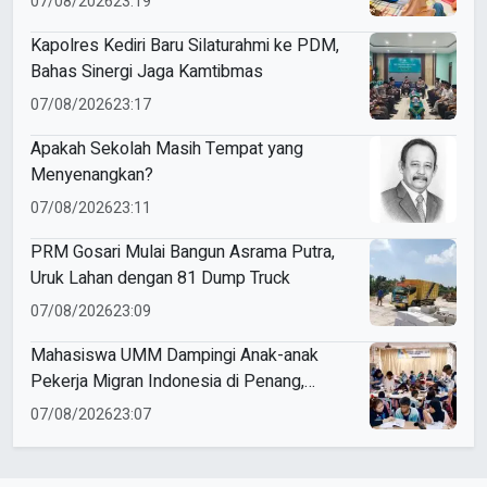
07/08/2026
23:19
Kapolres Kediri Baru Silaturahmi ke PDM,
Bahas Sinergi Jaga Kamtibmas
07/08/2026
23:17
Apakah Sekolah Masih Tempat yang
Menyenangkan?
07/08/2026
23:11
PRM Gosari Mulai Bangun Asrama Putra,
Uruk Lahan dengan 81 Dump Truck
07/08/2026
23:09
Mahasiswa UMM Dampingi Anak-anak
Pekerja Migran Indonesia di Penang,
Perkuat Literasi dan Cinta Tanah Air
07/08/2026
23:07