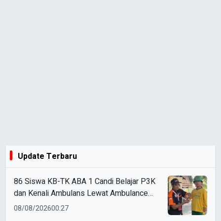
Update Terbaru
86 Siswa KB-TK ABA 1 Candi Belajar P3K
dan Kenali Ambulans Lewat Ambulance
Goes to Schools
08/08/2026
00:27