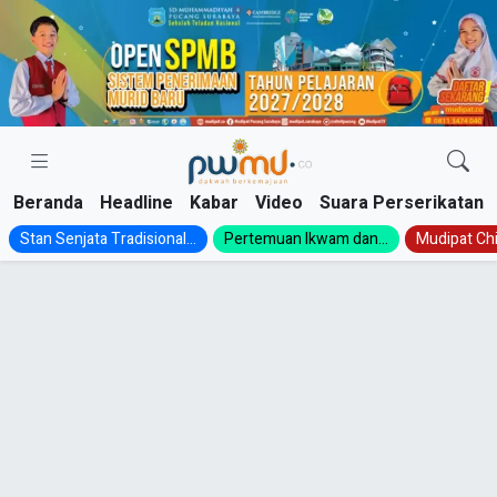
Skip
to
content
Beranda
Headline
Kabar
Video
Suara Perserikatan
Stan Senjata Tradisional...
Pertemuan Ikwam dan...
Mudipat Chil