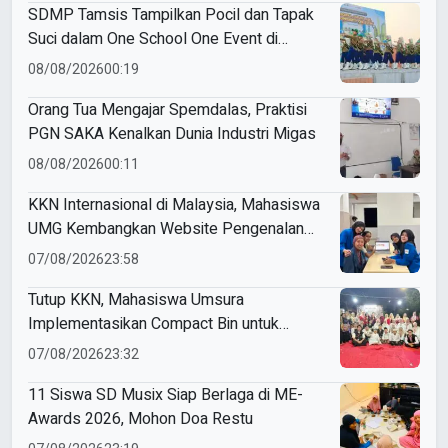
SDMP Tamsis Tampilkan Pocil dan Tapak
Suci dalam One School One Event di
Mojokerto
08/08/2026
00:19
Orang Tua Mengajar Spemdalas, Praktisi
PGN SAKA Kenalkan Dunia Industri Migas
08/08/2026
00:11
KKN Internasional di Malaysia, Mahasiswa
UMG Kembangkan Website Pengenalan
Budaya Indonesia
07/08/2026
23:58
Tutup KKN, Mahasiswa Umsura
Implementasikan Compact Bin untuk
Sampah Anorganik di Ketabang
07/08/2026
23:32
11 Siswa SD Musix Siap Berlaga di ME-
Awards 2026, Mohon Doa Restu