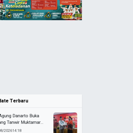
date Terbaru
 Agung Danarto Buka
ang Tanwir Muktamar
ak Suci: “Tapak Suci
08/2026
14:18