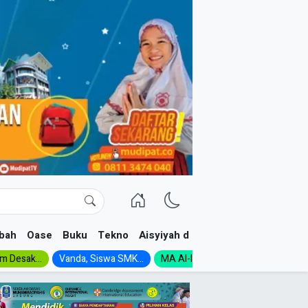
bah
Oase
Buku
Tekno
Aisyiyah dan NA
im Desak...
Vanda, Siswa SMK...
MA Al-Ishlah Gelar...
Muktamar A