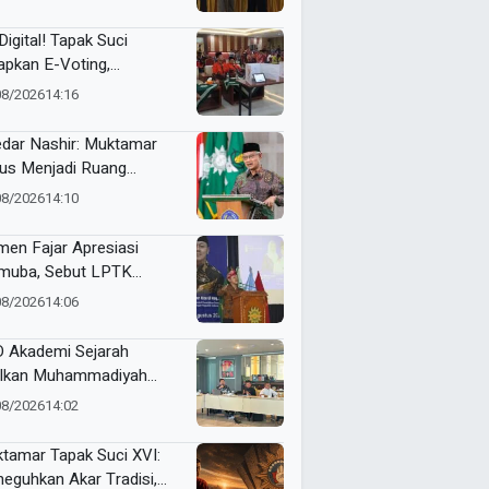
an Organisasi Ko Ping
dan Dracin”
Digital! Tapak Suci
apkan E-Voting,
ilihan Formatur
08/2026
14:16
langsung Real Time
dar Nashir: Muktamar
us Menjadi Ruang
yawarah, Bukan
08/2026
14:10
egangan
en Fajar Apresiasi
uba, Sebut LPTK
opang Kemajuan
08/2026
14:06
didikan Indonesia
 Akademi Sejarah
lkan Muhammadiyah
ner di PTMA
08/2026
14:02
tamar Tapak Suci XVI:
eguhkan Akar Tradisi,