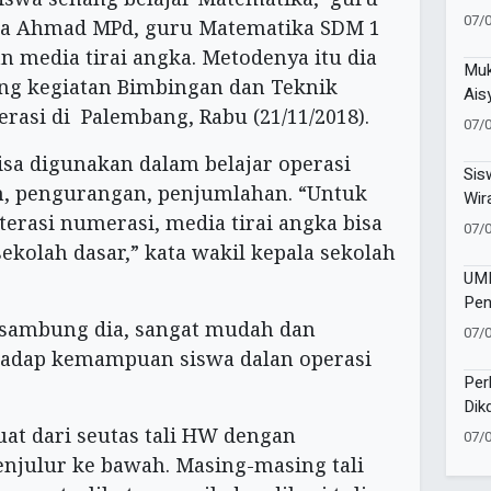
Men
07/
Erna Ahmad MPd, guru Matematika SDM 1
Men
media tirai angka. Metodenya itu dia
Muk
ng kegiatan Bimbingan dan Teknik
Ais
asi di Palembang, Rabu (21/11/2018).
Teg
07/
Per
bisa digunakan dalam belajar operasi
Ber
Sis
n, pengurangan, penjumlahan. “Untuk
Wir
iterasi numerasi, media tirai angka bisa
Ent
07/
Did
kolah dasar,” kata wakil kepala sekolah
UMM
Pen
Ter
 sambung dia, sangat mudah dan
07/
Bar
rhadap kemampuan siswa dalan operasi
Per
Dik
Tul
uat dari seutas tali HW dengan
07/
Pak
menjulur ke bawah. Masing-masing tali