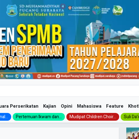
uara Perserikatan
Kajian
Opini
Mahasiswa
Feature
Khot
al...
Pertemuan Ikwam dan...
Mudipat Children Choir...
Suli Da’