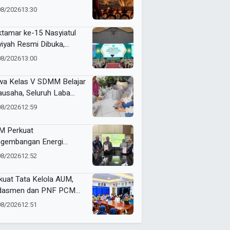
jemput Masa Depan
08/2026
13:30
dunia
tamar ke-15 Nasyiatul
yiyah Resmi Dibuka,
uhkan Komitmen
08/2026
13:00
empuan Muda
kemajuan
wa Kelas V SDMM Belajar
ausaha, Seluruh Laba
repreneur for Charity
08/2026
12:59
onasikan
 Perkuat
gembangan Energi
barukan Lewat Varietas
08/2026
12:52
u Jarak Pagar JCUMM5
kuat Tata Kelola AUM,
dasmen dan PNF PCM
angan Tandatangani
08/2026
12:51
ta Integritas