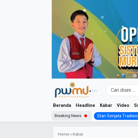
Skip
to
content
Beranda
Headline
Kabar
Video
S
Breaking News
Stan Senjata Tradision
Home
»
Kabar