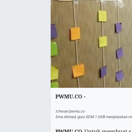
PWMU.CO -
Ichwan/pwmu.co
Erna Ahmad, guru SDM 1 GKB menjelaskan medi
PWMU.CO
-Untuk membuat si