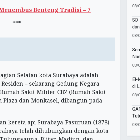
Jan
08/
Menembus Benteng Tradisi – 7
Pub
SD 
***
dan
202
08/
Sem
Nas
Laz
08/
Buk
bagian Selatan kota Surabaya adalah
Spo
El-
 Residen – sekarang Gedung Negara
Kek
di 
 Rumah Sakit Militer CBZ (Rumah Sakit
Soc
08/
Ish
 Plaza dan Monkasel, dibangun pada
GA
Tut
n kereta api Surabaya-Pasuruan (1878)
den
08/
dan
rabaya telah dihubungkan dengan kota
 Tulungagung, Blitar, Madiun, dan