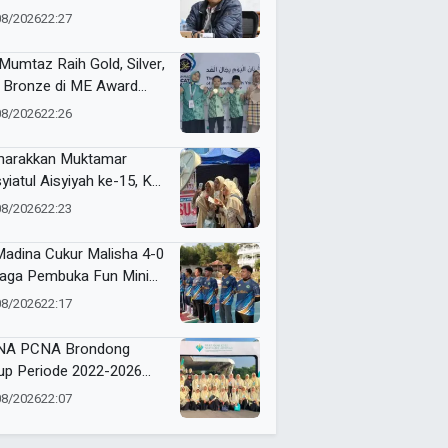
gan Lukai Kepercayaan
08/2026
22:27
lik
Mumtaz Raih Gold, Silver,
 Bronze di ME Award
6
08/2026
22:26
arakkan Muktamar
yiatul Aisyiyah ke-15, KL
ismu NA Jawa Timur
08/2026
22:23
a Layanan ZISKA hingga
t Foto Cermin Cembung
Madina Cukur Malisha 4-0
inian
Laga Pembuka Fun Mini
cer 4 Dasawarsa Al-
08/2026
22:17
lah
NA PCNA Brondong
up Periode 2022-2026
gan Roadshow ke Solo
08/2026
22:07
 Jogja