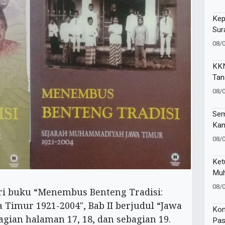
Tan
Kep
Sur
di 
08/
KKN
Tan
Tun
08/
Lin
Sem
Kan
Lig
08/
Ket
Muh
Rai
08/
ari buku “Menembus Benteng Tradisi:
202
imur 1921-2004″, Bab II berjudul “Jawa
Kom
gian halaman 17, 18, dan sebagian 19.
Pas