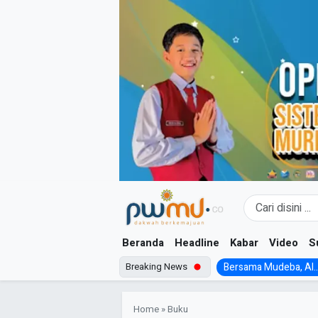
Skip
to
content
Beranda
Headline
Kabar
Video
S
Breaking News
Bersama Mudeba, Al..
Home
»
Buku