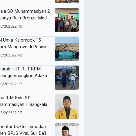
amkan Empati Sejak Dini
ala SD Muhammadiyah 2
abaya Raih Bronze Medal
ME Award 2026
08/2026
22:45
 Umla Kelompok 15
am Mangrove di Pesisir
ggul, Dorong Warga Jaga
08/2026
22:42
gkungan
arak HUT RI, PRPM
dangsemangkon Adakan
a Kemerdekaan 2026
08/2026
22:37
ua IPM Kids SD
ammadiyah 1 Bangkalan
h Gold Medal ME Award
08/2026
22:37
6
entar Dokter terhadap
ien BPJS Viral, Suli Da’im: