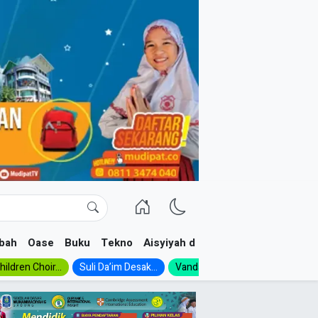
bah
Oase
Buku
Tekno
Aisyiyah dan NA
ildren Choir...
Suli Da’im Desak...
Vanda, Siswa SMK...
MA Al-Ish