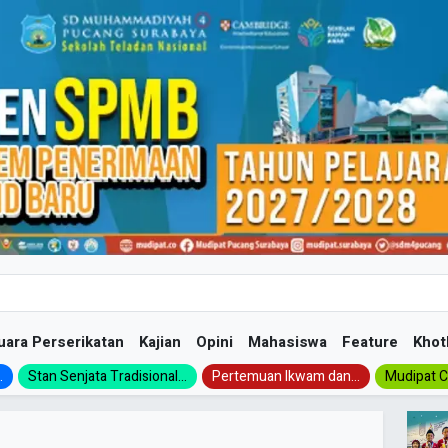
uara Perserikatan
Kajian
Opini
Mahasiswa
Feature
Khot
.
Stan Senjata Tradisional...
Pertemuan Ikwam dan...
Mudipat Ch