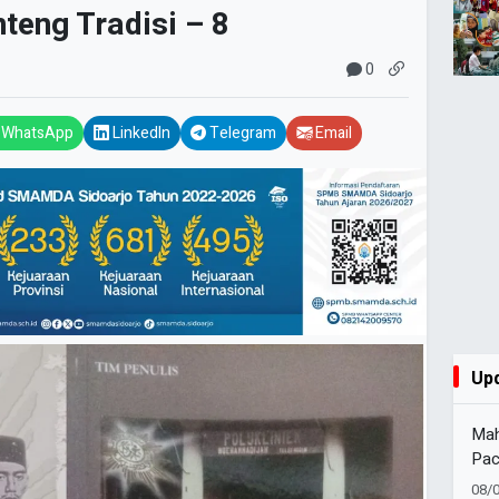
eng Tradisi – 8
0
WhatsApp
LinkedIn
Telegram
Email
Up
Mah
Pac
di 
08/