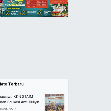
date Terbaru
asiswa KKN STAIM
iran Edukasi Anti-Bullying
SDN Tamanprijek,
08/2026
22:51