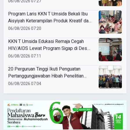
Legalitas hingga Pemasaran Digital
06/08/2026 07:27
Program Laris KKN T Umsida Bekali Ibu
Aisyiyah Keterampilan Produk Kreatif dan
Pemasaran Berbasis AI
06/08/2026 07:20
KKN T Umsida Edukasi Remaja Cegah
HIV/AIDS Lewat Program Sigap di Desa
Wirobiting
06/08/2026 07:11
20 Perguruan Tinggi Ikuti Penguatan
Pertanggungjawaban Hibah Penelitian
dan Pengabdian di Umsida
06/08/2026 07:04