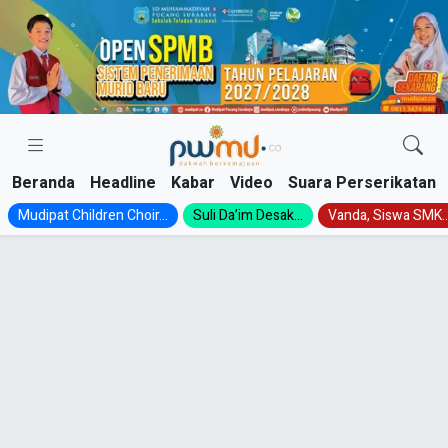
Skip
to
content
Beranda
Headline
Kabar
Video
Suara Perserikatan
Mudipat Children Choir...
Suli Da’im Desak...
Vanda, Siswa SMK..