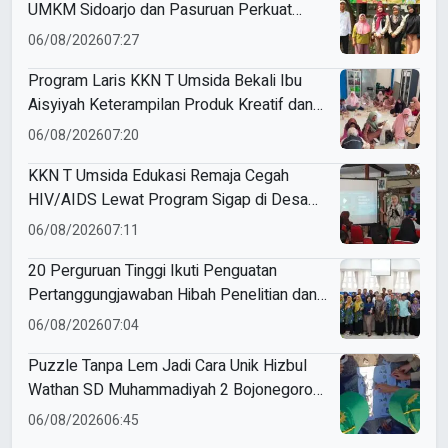
UMKM Sidoarjo dan Pasuruan Perkuat
Legalitas hingga Pemasaran Digital
06/08/2026
07:27
Program Laris KKN T Umsida Bekali Ibu
Aisyiyah Keterampilan Produk Kreatif dan
Pemasaran Berbasis AI
06/08/2026
07:20
KKN T Umsida Edukasi Remaja Cegah
HIV/AIDS Lewat Program Sigap di Desa
Wirobiting
06/08/2026
07:11
20 Perguruan Tinggi Ikuti Penguatan
Pertanggungjawaban Hibah Penelitian dan
Pengabdian di Umsida
06/08/2026
07:04
Puzzle Tanpa Lem Jadi Cara Unik Hizbul
Wathan SD Muhammadiyah 2 Bojonegoro
Latih Ketangguhan Siswa
06/08/2026
06:45