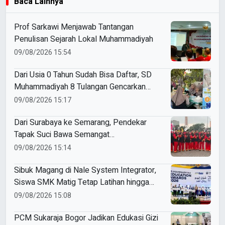
Baca Lainnya
Prof Sarkawi Menjawab Tantangan
Penulisan Sejarah Lokal Muhammadiyah
09/08/2026 15:54
Dari Usia 0 Tahun Sudah Bisa Daftar, SD
Muhammadiyah 8 Tulangan Gencarkan
SPMB
09/08/2026 15:17
Dari Surabaya ke Semarang, Pendekar
Tapak Suci Bawa Semangat
Persaudaraan di Muktamar XVI
09/08/2026 15:14
Sibuk Magang di Nale System Integrator,
Siswa SMK Matig Tetap Latihan hingga
Raih Gold Medal ME Awards 2026
09/08/2026 15:08
PCM Sukaraja Bogor Jadikan Edukasi Gizi