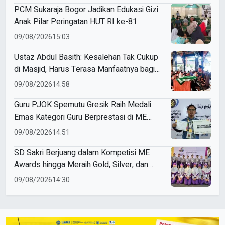
PCM Sukaraja Bogor Jadikan Edukasi Gizi
Anak Pilar Peringatan HUT RI ke-81
09/08/2026
15:03
Ustaz Abdul Basith: Kesalehan Tak Cukup
di Masjid, Harus Terasa Manfaatnya bagi
Sesama
09/08/2026
14:58
Guru PJOK Spemutu Gresik Raih Medali
Emas Kategori Guru Berprestasi di ME
Awards 2026
09/08/2026
14:51
SD Sakri Berjuang dalam Kompetisi ME
Awards hingga Meraih Gold, Silver, dan
Bronze
09/08/2026
14:30