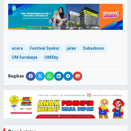
acara
Festival Syukur
jalan
Sukadiono
UM Surabaya
UMSby
Bagikan :