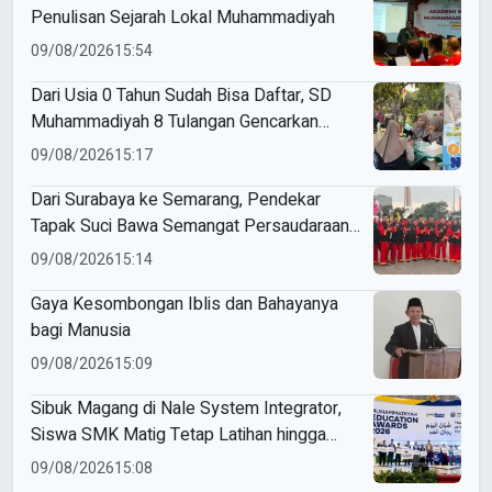
Penulisan Sejarah Lokal Muhammadiyah
09/08/2026
15:54
Dari Usia 0 Tahun Sudah Bisa Daftar, SD
Muhammadiyah 8 Tulangan Gencarkan
SPMB
09/08/2026
15:17
Dari Surabaya ke Semarang, Pendekar
Tapak Suci Bawa Semangat Persaudaraan
di Muktamar XVI
09/08/2026
15:14
Gaya Kesombongan Iblis dan Bahayanya
bagi Manusia
09/08/2026
15:09
Sibuk Magang di Nale System Integrator,
Siswa SMK Matig Tetap Latihan hingga
Raih Gold Medal ME Awards 2026
09/08/2026
15:08