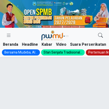
Skip
to
content
Beranda
Headline
Kabar
Video
Suara Perserikatan
Bersama Mudeba, Al...
Stan Senjata Tradisional...
Pertemuan Ik