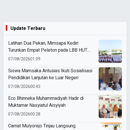
Update Terbaru
Latihan Dua Pekan, Mimsapa Kediri
Turunkan Empat Peleton pada LBB HUT
Ke-81 RI Kecamatan Pare
07/08/2026
01:09
Siswa Mamsaka Antusias Ikuti Sosialisasi
Pendidikan Lanjutan ke Luar Negeri
07/08/2026
00:43
Eco Bhinneka Muhammadiyah Hadir di
Muktamar Nasyiatul Aisyiyah
07/08/2026
00:28
Camat Mulyorejo Tinjau Langsung