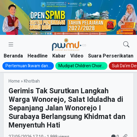
Skip
to
content
Beranda
Headline
Kabar
Video
Suara Perserikatan
Pertemuan Ikwam dan...
Mudipat Children Choir...
Suli Da’im Des
Home
»
Khotbah
Gerimis Tak Surutkan Langkah
Warga Wonorejo, Salat Iduladha di
Sepanjang Jalan Wonorejo I
Surabaya Berlangsung Khidmat dan
Menyentuh Hati
0
27/05/2026
17:10
- 1.999 views