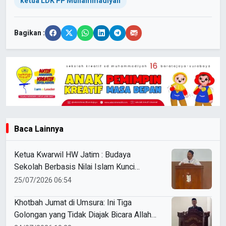
ketua LDK PP Muhammadiyah
Bagikan :
Baca Lainnya
Ketua Kwarwil HW Jatim : Budaya
Sekolah Berbasis Nilai Islam Kunci
Meraih Kesuksesan
25/07/2026 06:54
Khotbah Jumat di Umsura: Ini Tiga
Golongan yang Tidak Diajak Bicara Allah