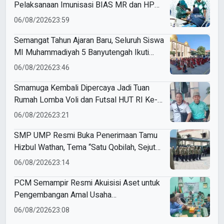
Pelaksanaan Imunisasi BIAS MR dan HPV
di SD Muhammadiyah 18 Surabaya
06/08/2026
23:59
Semangat Tahun Ajaran Baru, Seluruh Siswa
MI Muhammadiyah 5 Banyutengah Ikuti
Latihan Tapak Suci Perdana
06/08/2026
23:46
Smamuga Kembali Dipercaya Jadi Tuan
Rumah Lomba Voli dan Futsal HUT RI Ke-
81 Kecamatan Tulangan
06/08/2026
23:21
SMP UMP Resmi Buka Penerimaan Tamu
Hizbul Wathan, Tema “Satu Qobilah, Sejuta
Cerita” Curi Perhatian
06/08/2026
23:14
PCM Semampir Resmi Akuisisi Aset untuk
Pengembangan Amal Usaha
Muhammadiyah
06/08/2026
23:08