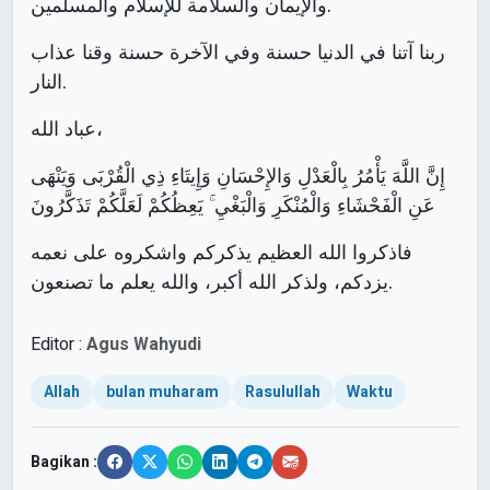
والإيمان والسلامة للإسلام والمسلمين.
ربنا آتنا في الدنيا حسنة وفي الآخرة حسنة وقنا عذاب
النار.
عباد الله،
إِنَّ اللَّهَ يَأْمُرُ بِالْعَدْلِ وَالإِحْسَانِ وَإِيتَاءِ ذِي الْقُرْبَى وَيَنْهَى
عَنِ الْفَحْشَاءِ وَالْمُنْكَرِ وَالْبَغْيِ ۚ يَعِظُكُمْ لَعَلَّكُمْ تَذَكَّرُونَ
فاذكروا الله العظيم يذكركم واشكروه على نعمه
يزدكم، ولذكر الله أكبر، والله يعلم ما تصنعون.
Editor :
Agus Wahyudi
Allah
bulan muharam
Rasulullah
Waktu
Bagikan :