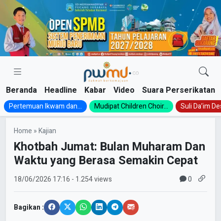
Skip
to
content
Beranda
Headline
Kabar
Video
Suara Perserikatan
Pertemuan Ikwam dan...
Mudipat Children Choir...
Suli Da’im Des
Home
»
Kajian
Khotbah Jumat: Bulan Muharam Dan
Waktu yang Berasa Semakin Cepat
0
18/06/2026
17:16
- 1.254 views
Bagikan :