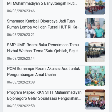
MI Muhammadiyah 5 Banyutengah Ikuti
Latihan Tapak Suci Perdana
06/08/2026
23:46
Smamuga Kembali Dipercaya Jadi Tuan
Rumah Lomba Voli dan Futsal HUT RI Ke-
81 Kecamatan Tulangan
06/08/2026
23:21
SMP UMP Resmi Buka Penerimaan Tamu
Hizbul Wathan, Tema “Satu Qobilah, Sejuta
Cerita” Curi Perhatian
06/08/2026
23:14
PCM Semampir Resmi Akuisisi Aset untuk
Pengembangan Amal Usaha
Muhammadiyah
06/08/2026
23:08
Program Mapak: KKN STIT Muhammadiyah
Bojonegoro Gelar Sosialisasi Pengolahan
Sampah
06/08/2026
22:58