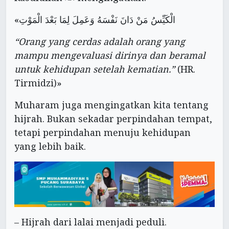
«الْكَيِّسُ مَنْ دَانَ نَفْسَهُ وَعَمِلَ لِمَا بَعْدَ الْمَوْتِ
“Orang yang cerdas adalah orang yang
mampu mengevaluasi dirinya dan beramal
untuk kehidupan setelah kematian.”
(HR.
Tirmidzi)»
Muharam juga mengingatkan kita tentang
hijrah. Bukan sekadar perpindahan tempat,
tetapi perpindahan menuju kehidupan
yang lebih baik.
– Hijrah dari lalai menjadi peduli.