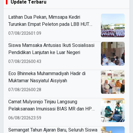
Update Terbaru
Latihan Dua Pekan, Mimsapa Kediri
Turunkan Empat Peleton pada LBB HUT
Ke-81 RI Kecamatan Pare
07/08/2026
01:09
Siswa Mamsaka Antusias Ikuti Sosialisasi
Pendidikan Lanjutan ke Luar Negeri
07/08/2026
00:43
Eco Bhinneka Muhammadiyah Hadir di
Muktamar Nasyiatul Aisyiyah
07/08/2026
00:28
Camat Mulyorejo Tinjau Langsung
Pelaksanaan Imunisasi BIAS MR dan HPV
di SD Muhammadiyah 18 Surabaya
06/08/2026
23:59
Semangat Tahun Ajaran Baru, Seluruh Siswa