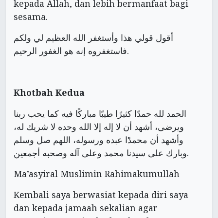
kepada Allah, dan lebih bermanfaat bagi
sesama.
أقول قولي هذا وأستغفر الله العظيم لي ولكم
فاستغفروه إنه هو الغفور الرحيم.
Khotbah Kedua
الحمد لله حمدًا كثيرًا طيبًا مباركًا فيه كما يحب ربنا
ويرضى، أشهد أن لا إله إلا الله وحده لا شريك له،
وأشهد أن محمدًا عبده ورسوله، اللهم صل وسلم
وبارك على سيدنا محمد وعلى آله وصحبه أجمعين.
Ma’asyiral Muslimin Rahimakumullah
Kembali saya berwasiat kepada diri saya
dan kepada jamaah sekalian agar