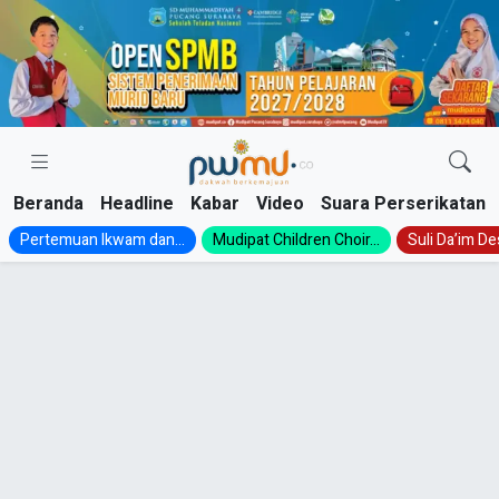
Skip
to
content
Beranda
Headline
Kabar
Video
Suara Perserikatan
Pertemuan Ikwam dan...
Mudipat Children Choir...
Suli Da’im Des