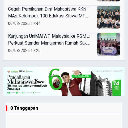
Cegah Pernikahan Dini, Mahasiswa KKN-
MAs Kelompok 100 Edukasi Siswa MTS
Miftahul Ulum Tawangsari
06/08/2026 17:44
Kunjungan UniMAIWP Malaysia ke RSML:
Perkuat Standar Manajemen Rumah Sakit
Syariah
06/08/2026 17:25
0 Tanggapan