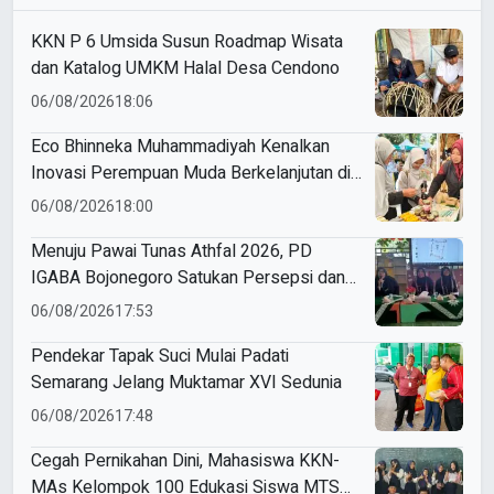
KKN P 6 Umsida Susun Roadmap Wisata
dan Katalog UMKM Halal Desa Cendono
06/08/2026
18:06
Eco Bhinneka Muhammadiyah Kenalkan
Inovasi Perempuan Muda Berkelanjutan di
Muktamar Nasyiatul Aisyiyah
06/08/2026
18:00
Menuju Pawai Tunas Athfal 2026, PD
IGABA Bojonegoro Satukan Persepsi dan
Utamakan Keselamatan Anak
06/08/2026
17:53
Pendekar Tapak Suci Mulai Padati
Semarang Jelang Muktamar XVI Sedunia
06/08/2026
17:48
Cegah Pernikahan Dini, Mahasiswa KKN-
MAs Kelompok 100 Edukasi Siswa MTS