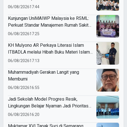
Miftahul Ulum Tawangsari
06/08/2026
17:44
Kunjungan UniMAIWP Malaysia ke RSML:
Perkuat Standar Manajemen Rumah Sakit
Syariah
06/08/2026
17:25
KH Mulyono AR Perkaya Literasi Islam
ITBADLA melalui Hibah Buku Materi Islam
5 Jilid
06/08/2026
17:13
Muhammadiyah Gerakan Langit yang
Membumi
06/08/2026
16:55
Jadi Sekolah Model Progres Resik,
Lingkungan Belajar Nyaman Jadi Prioritas
Smamio Gresik
06/08/2026
16:20
Muktamar XVI Tapak Suci di Semarang