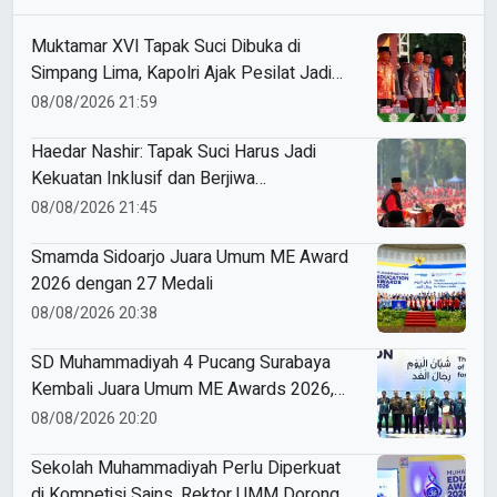
Muktamar XVI Tapak Suci Dibuka di
Simpang Lima, Kapolri Ajak Pesilat Jadi
Cooling System
08/08/2026 21:59
Haedar Nashir: Tapak Suci Harus Jadi
Kekuatan Inklusif dan Berjiwa
Kenegarawanan
08/08/2026 21:45
Smamda Sidoarjo Juara Umum ME Award
2026 dengan 27 Medali
08/08/2026 20:38
SD Muhammadiyah 4 Pucang Surabaya
Kembali Juara Umum ME Awards 2026,
Borong 31 Medali
08/08/2026 20:20
Sekolah Muhammadiyah Perlu Diperkuat
di Kompetisi Sains, Rektor UMM Dorong