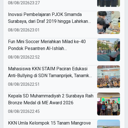
Mahasiswa Unesa
08/08/2026
23:27
Inovasi Pembelajaran PJOK Smamda
Surabaya, dari Draf 2019 hingga Lahirkan
Modul Gizi Digital
08/08/2026
23:01
Fun Mini Soccer Meriahkan Milad ke-40
Pondok Pesantren Al-Ishlah
Sendangagung
08/08/2026
22:52
Mahasiswa KKN STAIM Paciran Edukasi
Anti-Bullying di SDN Tamanprijek, Tanamkan
Empati Sejak Dini
08/08/2026
22:51
Kepala SD Muhammadiyah 2 Surabaya Raih
Bronze Medal di ME Award 2026
08/08/2026
22:45
KKN Umla Kelompok 15 Tanam Mangrove