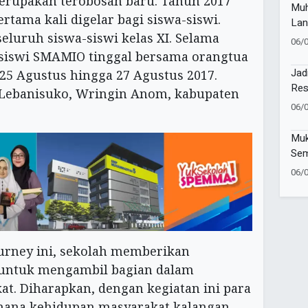
erupakan terobosan baru. Tahun 2017
Muh
rtama kali digelar bagi siswa-siswi.
Lan
seluruh siswa-siswi kelas XI. Selama
06/
-siswi SMAMIO tinggal bersama orangtua
Jad
 25 Agustus hingga 27 Agustus 2017.
Res
 Lebanisuko, Wringin Anom, kabupaten
Nya
06/
Sma
Muk
Sem
Pes
06/
Age
ourney ini, sekolah memberikan
 untuk mengambil bagian dalam
at. Diharapkan, dengan kegiatan ini para
mana kehidupan masyarakat kalangan