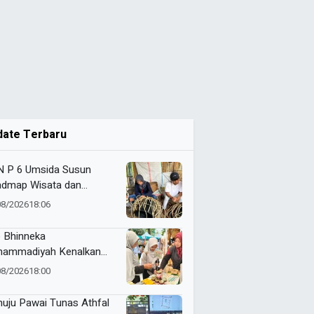
date Terbaru
 P 6 Umsida Susun
dmap Wisata dan
alog UMKM Halal Desa
08/2026
18:06
ndono
 Bhinneka
ammadiyah Kenalkan
vasi Perempuan Muda
08/2026
18:00
kelanjutan di Muktamar
yiatul Aisyiyah
uju Pawai Tunas Athfal