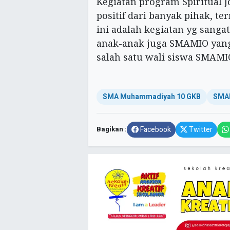
Kegiatan program Spiritual
positif dari banyak pihak, t
ini adalah kegiatan yg sang
anak-anak juga SMAMIO yang s
salah satu wali siswa SMAMI
SMA Muhammadiyah 10 GKB
SMA
Bagikan :
Facebook
Twitter