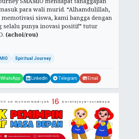
 Journey SMAMIO mendapat tanaggapan
ermasuk para wali murid. “Alhamdulillah,
at memotivasi siswa, kami bangga dengan
elalu punya inovasi positif” tutur
O.
(achoi/rou)
MIO
Spiritual Journey
WhatsApp
LinkedIn
Telegram
Email