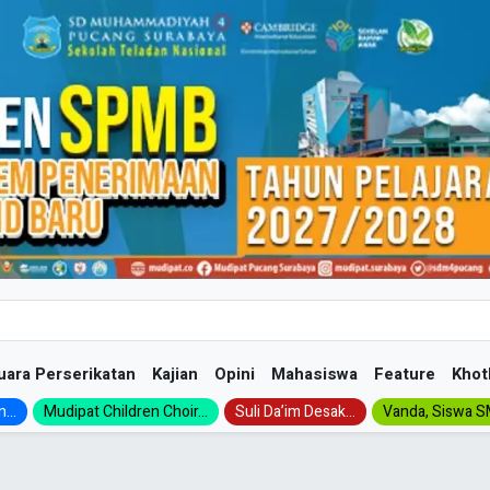
uara Perserikatan
Kajian
Opini
Mahasiswa
Feature
Khot
...
Mudipat Children Choir...
Suli Da’im Desak...
Vanda, Siswa SM