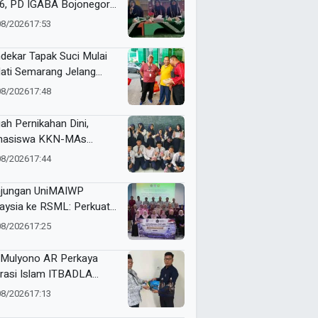
6, PD IGABA Bojonegoro
ukan Persepsi dan
08/2026
17:53
makan Keselamatan
k
dekar Tapak Suci Mulai
ati Semarang Jelang
tamar XVI Sedunia
08/2026
17:48
ah Pernikahan Dini,
hasiswa KKN-MAs
ompok 100 Edukasi Siswa
08/2026
17:44
 Miftahul Ulum
angsari
jungan UniMAIWP
aysia ke RSML: Perkuat
ndar Manajemen Rumah
08/2026
17:25
it Syariah
Mulyono AR Perkaya
erasi Islam ITBADLA
alui Hibah Buku Materi
08/2026
17:13
m 5 Jilid