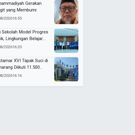
ammadiyah Gerakan
git yang Membumi
08/2026
16:55
i Sekolah Model Progres
ik, Lingkungan Belajar
man Jadi Prioritas
08/2026
16:20
mio Gresik
tamar XVI Tapak Suci di
arang Diikuti 11.500
erta, Ini Rangkaian
08/2026
16:16
ndanya