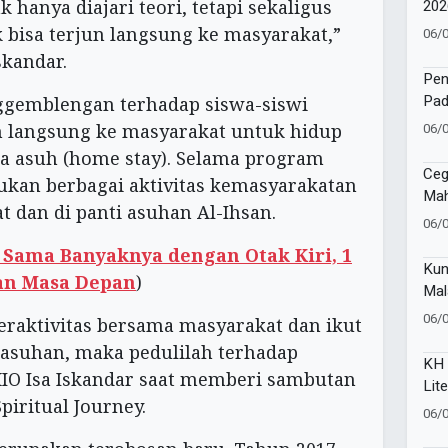
202
k hanya diajari teori, tetapi sekaligus
Sat
k bisa terjun langsung ke masyarakat,”
06/
Uta
kandar.
Ana
Pen
Pad
ggemblengan terhadap siswa-siswi
Muk
06/
 langsung ke masyarakat untuk hidup
a asuh (home stay). Selama program
Ceg
kan berbagai aktivitas kemasyarakatan
Ma
 dan di panti asuhan Al-Ihsan.
Kel
06/
MTS
Sama Banyaknya dengan Otak Kiri, 1
Taw
Kun
san Masa Depan
)
Mal
Sta
06/
raktivitas bersama masyarakat dan ikut
Sak
 asuhan, maka pedulilah terhadap
KH 
IO Isa Iskandar saat memberi sambutan
Lit
iritual Journey.
mel
06/
Isla