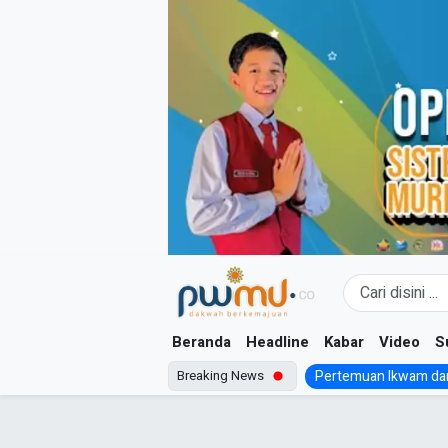
Skip
to
content
Beranda
Headline
Kabar
Video
S
Breaking News
Pertemuan Ikwam dan