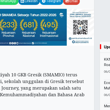
WhatsApp
LinkedIn
Telegram
Email
Up
KKN
Roa
Kat
06/
ah 10 GKB Gresik (SMAMIO) terus
Ce
i, sekolah unggulan di Gresik tersebut
Eco
l Journey, yang merupakan salah satu
Muh
Ino
, Kemuhammadiyahan dan Bahasa Arab
06/
Ber
Nas
Men