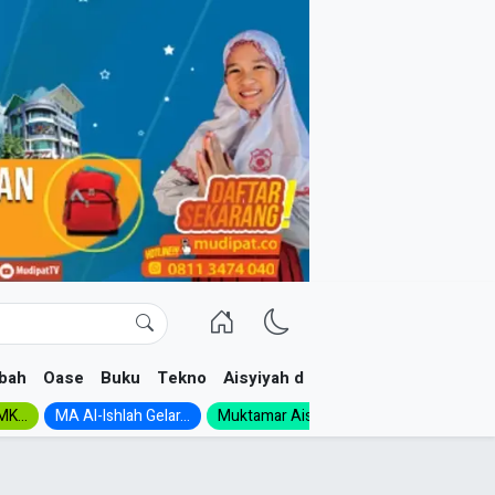
bah
Oase
Buku
Tekno
Aisyiyah dan NA
K...
MA Al-Ishlah Gelar...
Muktamar Aisyiyah 1926:...
Muhadloro