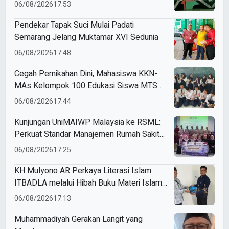
Utamakan Keselamatan Anak
06/08/2026
17:53
Pendekar Tapak Suci Mulai Padati
Semarang Jelang Muktamar XVI Sedunia
06/08/2026
17:48
Cegah Pernikahan Dini, Mahasiswa KKN-
MAs Kelompok 100 Edukasi Siswa MTS
Miftahul Ulum Tawangsari
06/08/2026
17:44
Kunjungan UniMAIWP Malaysia ke RSML:
Perkuat Standar Manajemen Rumah Sakit
Syariah
06/08/2026
17:25
KH Mulyono AR Perkaya Literasi Islam
ITBADLA melalui Hibah Buku Materi Islam
5 Jilid
06/08/2026
17:13
Muhammadiyah Gerakan Langit yang