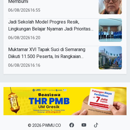
Membumi
06/08/2026
16:55
Jadi Sekolah Model Progres Resik,
Lingkungan Belajar Nyaman Jadi Prioritas
Smamio Gresik
06/08/2026
16:20
Muktamar XVI Tapak Suci di Semarang
Diikuti 11.500 Peserta, Ini Rangkaian
Agendanya
06/08/2026
16:16
© 2026 PWMU.CO