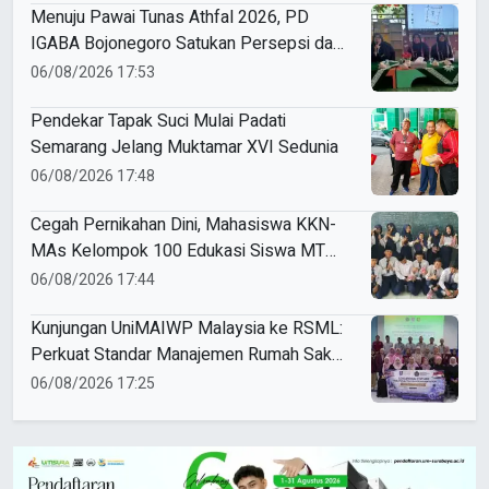
Menuju Pawai Tunas Athfal 2026, PD
IGABA Bojonegoro Satukan Persepsi dan
Utamakan Keselamatan Anak
06/08/2026 17:53
Pendekar Tapak Suci Mulai Padati
Semarang Jelang Muktamar XVI Sedunia
06/08/2026 17:48
Cegah Pernikahan Dini, Mahasiswa KKN-
MAs Kelompok 100 Edukasi Siswa MTS
Miftahul Ulum Tawangsari
06/08/2026 17:44
Kunjungan UniMAIWP Malaysia ke RSML:
Perkuat Standar Manajemen Rumah Sakit
Syariah
06/08/2026 17:25