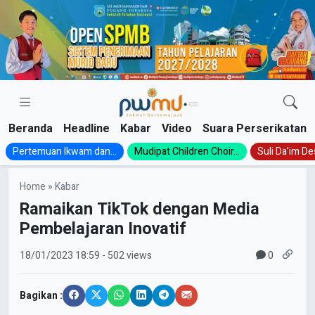
Skip
to
content
Beranda
Headline
Kabar
Video
Suara Perserikatan
Pertemuan Ikwam dan...
Mudipat Children Choir...
Suli Da’im Des
Home
»
Kabar
Ramaikan TikTok dengan Media
Pembelajaran Inovatif
0
18/01/2023
18:59
- 502 views
Bagikan :