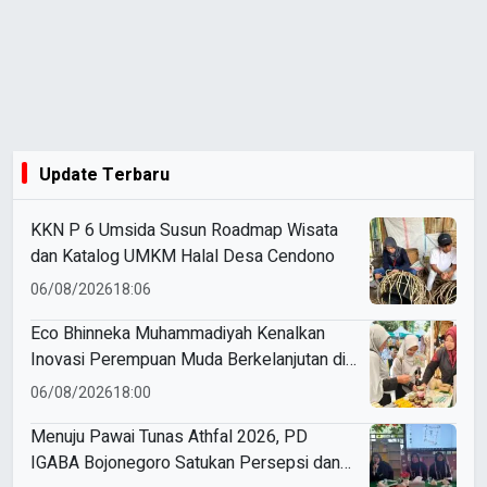
Update Terbaru
KKN P 6 Umsida Susun Roadmap Wisata
dan Katalog UMKM Halal Desa Cendono
06/08/2026
18:06
Eco Bhinneka Muhammadiyah Kenalkan
Inovasi Perempuan Muda Berkelanjutan di
Muktamar Nasyiatul Aisyiyah
06/08/2026
18:00
Menuju Pawai Tunas Athfal 2026, PD
IGABA Bojonegoro Satukan Persepsi dan