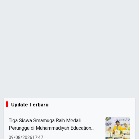
Update Terbaru
Tiga Siswa Smamuga Raih Medali
Perunggu di Muhammadiyah Education
Awards 2026
09/08/2026
17:47