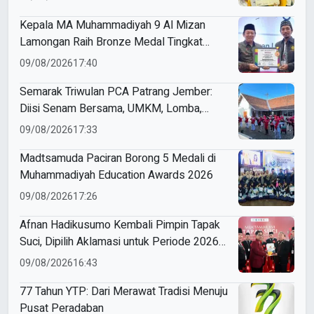
Kepala MA Muhammadiyah 9 Al Mizan
Lamongan Raih Bronze Medal Tingkat
Jawa Timur pada ME Awards 2026
09/08/2026
17:40
Semarak Triwulan PCA Patrang Jember:
Diisi Senam Bersama, UMKM, Lomba,
Pemeriksaan Kesehatan, hingga
09/08/2026
17:33
Penyuluhan Sampah
Madtsamuda Paciran Borong 5 Medali di
Muhammadiyah Education Awards 2026
09/08/2026
17:26
Afnan Hadikusumo Kembali Pimpin Tapak
Suci, Dipilih Aklamasi untuk Periode 2026–
2031
09/08/2026
16:43
77 Tahun YTP: Dari Merawat Tradisi Menuju
Pusat Peradaban