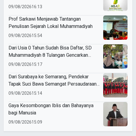
09/08/2026
16:13
Prof Sarkawi Menjawab Tantangan
Penulisan Sejarah Lokal Muhammadiyah
09/08/2026
15:54
Dari Usia 0 Tahun Sudah Bisa Daftar, SD
Muhammadiyah 8 Tulangan Gencarkan
SPMB
09/08/2026
15:17
Dari Surabaya ke Semarang, Pendekar
Tapak Suci Bawa Semangat Persaudaraan
di Muktamar XVI
09/08/2026
15:14
Gaya Kesombongan Iblis dan Bahayanya
bagi Manusia
09/08/2026
15:09