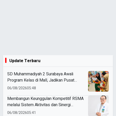
Update Terbaru
SD Muhammadiyah 2 Surabaya Awali
Program Kelas di Mall, Jadikan Pusat
Perbelanjaan sebagai Ruang Belajar
06/08/2026
05:48
Membangun Keunggulan Kompetitif RSMA
melalui Sistem Aktivitas dan Sinergi
Jejaring
06/08/2026
05:41