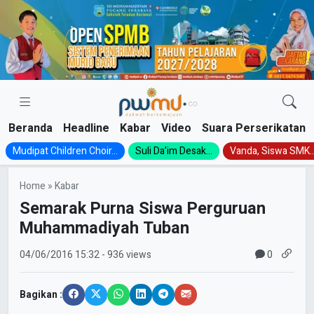
Skip
to
content
Beranda
Headline
Kabar
Video
Suara Perserikatan
Mudipat Children Choir...
Suli Da’im Desak...
Vanda, Siswa SMK..
Home
»
Kabar
Semarak Purna Siswa Perguruan
Muhammadiyah Tuban
0
04/06/2016
15:32
- 936 views
Bagikan :