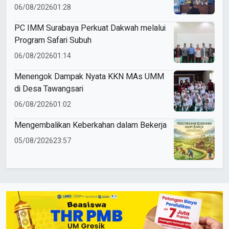
Paciran
06/08/2026
01:28
PC IMM Surabaya Perkuat Dakwah melalui
Program Safari Subuh
06/08/2026
01:14
Menengok Dampak Nyata KKN MAs UMM
di Desa Tawangsari
06/08/2026
01:02
Mengembalikan Keberkahan dalam Bekerja
05/08/2026
23:57