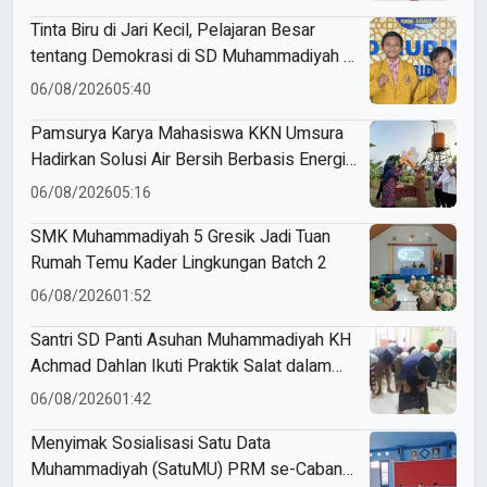
Tinta Biru di Jari Kecil, Pelajaran Besar
tentang Demokrasi di SD Muhammadiyah 5
Porong
06/08/2026
05:40
Pamsurya Karya Mahasiswa KKN Umsura
Hadirkan Solusi Air Bersih Berbasis Energi
Surya di Desa Sebani
06/08/2026
05:16
SMK Muhammadiyah 5 Gresik Jadi Tuan
Rumah Temu Kader Lingkungan Batch 2
06/08/2026
01:52
Santri SD Panti Asuhan Muhammadiyah KH
Achmad Dahlan Ikuti Praktik Salat dalam
Kelas TPQ Rutin
06/08/2026
01:42
Menyimak Sosialisasi Satu Data
Muhammadiyah (SatuMU) PRM se-Cabang