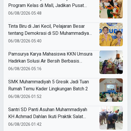
Program Kelas di Mall, Jadikan Pusat
Perbelanjaan sebagai Ruang Belajar
06/08/2026 05:48
Tinta Biru di Jari Kecil, Pelajaran Besar
tentang Demokrasi di SD Muhammadiyah
5 Porong
06/08/2026 05:40
Pamsurya Karya Mahasiswa KKN Umsura
Hadirkan Solusi Air Bersih Berbasis
Energi Surya di Desa Sebani
06/08/2026 05:16
SMK Muhammadiyah 5 Gresik Jadi Tuan
Rumah Temu Kader Lingkungan Batch 2
06/08/2026 01:52
Santri SD Panti Asuhan Muhammadiyah
KH Achmad Dahlan Ikuti Praktik Salat
dalam Kelas TPQ Rutin
06/08/2026 01:42