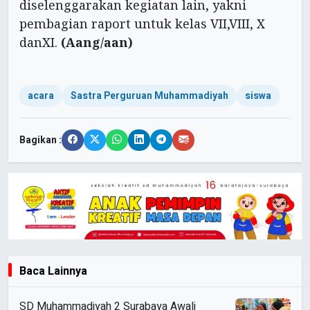
diselenggarakan kegiatan lain, yakni
pembagian raport untuk kelas VII,VIII, X
danXI.
(Aang/aan)
acara
Sastra Perguruan Muhammadiyah
siswa
Bagikan :
Baca Lainnya
SD Muhammadiyah 2 Surabaya Awali