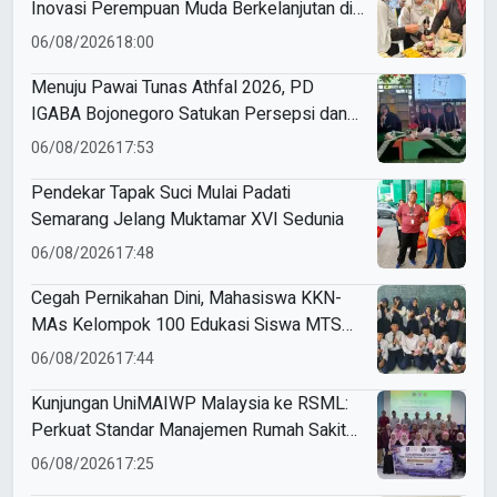
Inovasi Perempuan Muda Berkelanjutan di
Muktamar Nasyiatul Aisyiyah
06/08/2026
18:00
Menuju Pawai Tunas Athfal 2026, PD
IGABA Bojonegoro Satukan Persepsi dan
Utamakan Keselamatan Anak
06/08/2026
17:53
Pendekar Tapak Suci Mulai Padati
Semarang Jelang Muktamar XVI Sedunia
06/08/2026
17:48
Cegah Pernikahan Dini, Mahasiswa KKN-
MAs Kelompok 100 Edukasi Siswa MTS
Miftahul Ulum Tawangsari
06/08/2026
17:44
Kunjungan UniMAIWP Malaysia ke RSML:
Perkuat Standar Manajemen Rumah Sakit
Syariah
06/08/2026
17:25