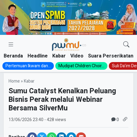
Skip
to
content
Beranda
Headline
Kabar
Video
Suara Perserikatan
Pertemuan Ikwam dan...
Mudipat Children Choir...
Suli Da’im Des
Home
»
Kabar
Sumu Catalyst Kenalkan Peluang
Bisnis Perak melalui Webinar
Bersama SilverMu
0
13/06/2026
23:40
- 428 views