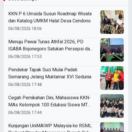
KKN P 6 Umsida Susun Roadmap Wisata
dan Katalog UMKM Halal Desa Cendono
06/08/2026 18:06
Menuju Pawai Tunas Athfal 2026, PD
IGABA Bojonegoro Satukan Persepsi dan
Utamakan Keselamatan Anak
06/08/2026 17:53
Pendekar Tapak Suci Mulai Padati
Semarang Jelang Muktamar XVI Sedunia
06/08/2026 17:48
Cegah Pernikahan Dini, Mahasiswa KKN-
MAs Kelompok 100 Edukasi Siswa MTS
Miftahul Ulum Tawangsari
06/08/2026 17:44
Kunjungan UniMAIWP Malaysia ke RSML: