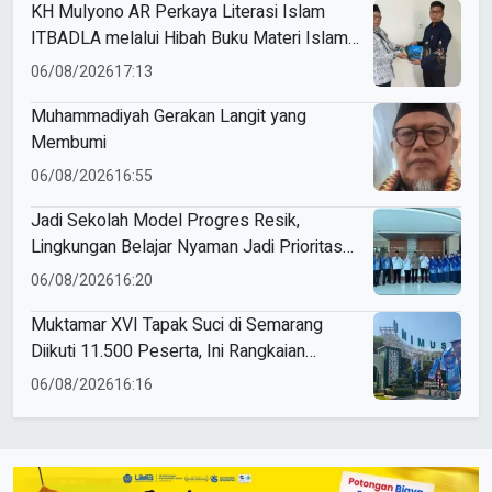
KH Mulyono AR Perkaya Literasi Islam
ITBADLA melalui Hibah Buku Materi Islam
5 Jilid
06/08/2026
17:13
Muhammadiyah Gerakan Langit yang
Membumi
06/08/2026
16:55
Jadi Sekolah Model Progres Resik,
Lingkungan Belajar Nyaman Jadi Prioritas
Smamio Gresik
06/08/2026
16:20
Muktamar XVI Tapak Suci di Semarang
Diikuti 11.500 Peserta, Ini Rangkaian
Agendanya
06/08/2026
16:16