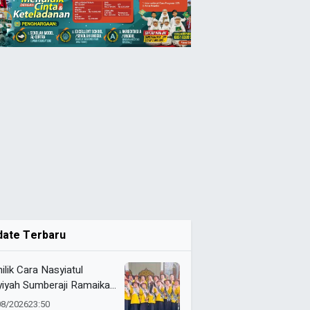
date Terbaru
ilik Cara Nasyiatul
yiyah Sumberaji Ramaikan
 ke-81 RI Kecamatan
08/2026
23:50