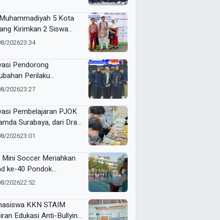
odadi
Muhammadiyah 5 Kota
ang Kirimkan 2 Siswa
baiknya ke ME Award
08/2026
23:34
6
vasi Pendorong
ubahan Perilaku
sumsi Manis Penderita
08/2026
23:27
betes ala Mahasiswa
sa
vasi Pembelajaran PJOK
mda Surabaya, dari Draf
9 hingga Lahirkan Modul
08/2026
23:01
 Digital
 Mini Soccer Meriahkan
ad ke-40 Pondok
antren Al-Ishlah
08/2026
22:52
dangagung
asiswa KKN STAIM
iran Edukasi Anti-Bullying