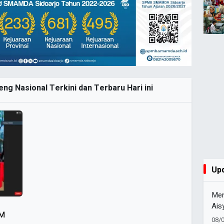
ng Nasional Terkini dan Terbaru Hari ini
Up
Men
Ais
MM
HUT
08/