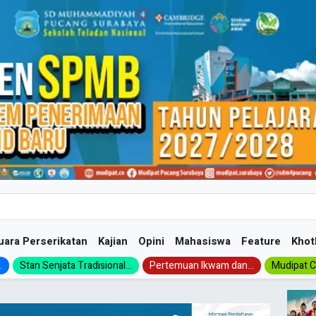
uara Perserikatan
Kajian
Opini
Mahasiswa
Feature
Khot
.
Stan Senjata Tradisional...
Pertemuan Ikwam dan...
Mudipat Ch