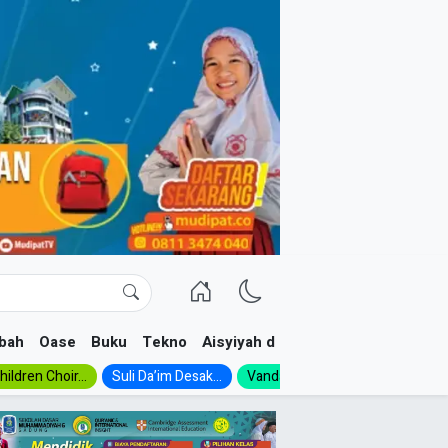
bah
Oase
Buku
Tekno
Aisyiyah dan NA
ildren Choir...
Suli Da’im Desak...
Vanda, Siswa SMK...
MA Al-Ish