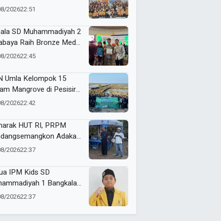
SDN Tamanprijek,
08/2026
22:51
amkan Empati Sejak Dini
ala SD Muhammadiyah 2
abaya Raih Bronze Medal
ME Award 2026
08/2026
22:45
 Umla Kelompok 15
am Mangrove di Pesisir
ggul, Dorong Warga Jaga
08/2026
22:42
gkungan
arak HUT RI, PRPM
dangsemangkon Adakan
a Kemerdekaan 2026
08/2026
22:37
ua IPM Kids SD
ammadiyah 1 Bangkalan
h Gold Medal ME Award
08/2026
22:37
6