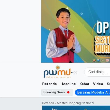
Skip
to
content
Beranda
Headline
Kabar
Video
S
Breaking News
Bersama Mudeba, Al..
Beranda
»
Master Dongeng Nasional