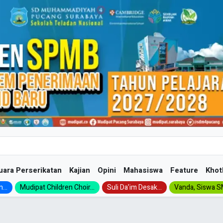
uara Perserikatan
Kajian
Opini
Mahasiswa
Feature
Khot
...
Mudipat Children Choir...
Suli Da’im Desak...
Vanda, Siswa SM