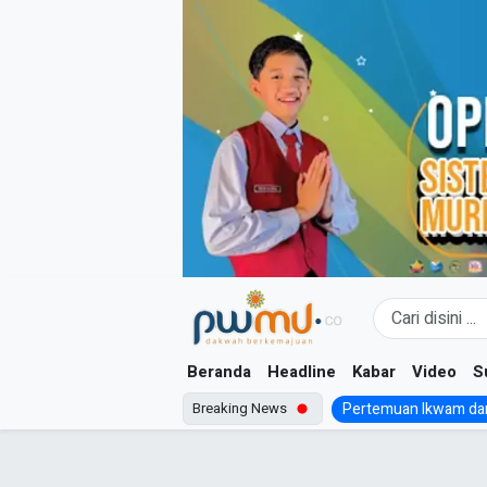
Skip
to
content
Beranda
Headline
Kabar
Video
S
Breaking News
Pertemuan Ikwam dan