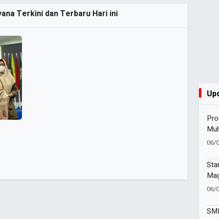
ana Terkini dan Terbaru Hari ini
Up
Pro
Muh
Gel
06/
Sa
Sta
Mag
Tap
06/
SM