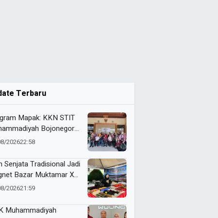
date Terbaru
gram Mapak: KKN STIT
ammadiyah Bojonegoro
ar Sosialisasi Pengolahan
08/2026
22:58
mpah
n Senjata Tradisional Jadi
net Bazar Muktamar XVI
ak Suci Sedunia
08/2026
21:59
K Muhammadiyah