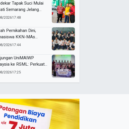
k
dekar Tapak Suci Mulai
ati Semarang Jelang
tamar XVI Sedunia
08/2026
17:48
ah Pernikahan Dini,
hasiswa KKN-MAs
ompok 100 Edukasi Siswa
08/2026
17:44
 Miftahul Ulum
angsari
jungan UniMAIWP
aysia ke RSML: Perkuat
ndar Manajemen Rumah
08/2026
17:25
it Syariah