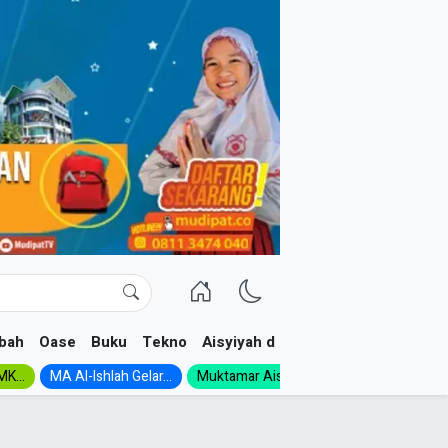
bah
Oase
Buku
Tekno
Aisyiyah dan NA
K...
MA Al-Ishlah Gelar...
Muktamar Aisyiyah 1926:...
Muhadloro