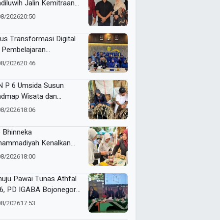
diluwih Jalin Kemitraan
ategis dengan Wuling,
08/2026
20:50
kuat Kompetensi Siswa
alui Program Magang
us Transformasi Digital
stri
 Pembelajaran
dalam, Smamio Gelar
08/2026
20:46
dampingan Sekolah
el
 P 6 Umsida Susun
dmap Wisata dan
alog UMKM Halal Desa
08/2026
18:06
ndono
 Bhinneka
ammadiyah Kenalkan
vasi Perempuan Muda
08/2026
18:00
kelanjutan di Muktamar
yiatul Aisyiyah
uju Pawai Tunas Athfal
6, PD IGABA Bojonegoro
ukan Persepsi dan
08/2026
17:53
makan Keselamatan